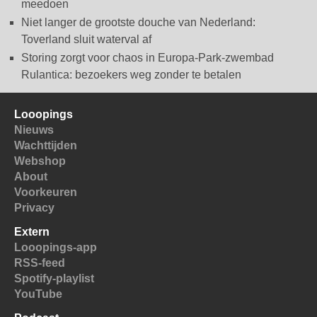
meedoen
Niet langer de grootste douche van Nederland:
Toverland sluit waterval af
Storing zorgt voor chaos in Europa-Park-zwembad
Rulantica: bezoekers weg zonder te betalen
Looopings
Nieuws
Wachttijden
Webshop
About
Voorkeuren
Privacy
Extern
Looopings-app
RSS-feed
Spotify-playlist
YouTube