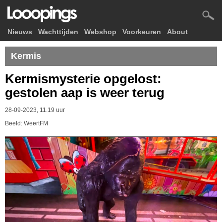
Nieuws
Wachttijden
Webshop
Voorkeuren
About
Kermis
Kermismysterie opgelost:
gestolen aap is weer terug
28-09-2023, 11.19 uur
Beeld: WeertFM