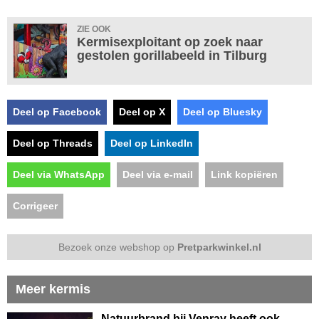
ZIE OOK
Kermisexploitant op zoek naar
gestolen gorillabeeld in Tilburg
Deel op Facebook
Deel op X
Deel op Bluesky
Deel op Threads
Deel op LinkedIn
Deel via WhatsApp
Deel via e-mail
Link kopiëren
Corrigeer
Bezoek onze webshop op
Pretparkwinkel.nl
Meer kermis
Natuurbrand bij Venray heeft ook