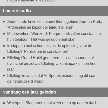
nieuwe attractie: maart 2027
Laatste audio
Snoeiharde kritiek op nieuw themagebied Europa-Park:
'Afgrijselijk en bijzonder teleurstellend'
Medewerkers Woezel & Pip-pretpark zitten constant op
hun telefoon: 'Het was gewoon niet oké'
Is stoppen met schoolreisjes dé oplossing voor de
Efteling? 'Pijnlijk om te constateren'
Efteling Grand Hotel genereerde in vijf maanden al
evenveel omzet als Efteling-vakantiepark in een heel
jaar
Efteling verwacht dat AI-Sprookjesboom nog dit jaar
geïntroduceerd wordt
Vandaag een jaar geleden
Waterpark Slagharen gaat weer open op dagen dat het