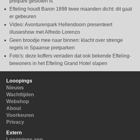
pretpark gesloten is
Efteling houdt Baron 1898 twee maanden dicht: dit gaat
er gebeuren
Video: Avonturenpark Hellendoorn presenteert
illusieshow met Alfredo Lorenzo
Geen broodje mee naar binnen: klacht over strenge
regels in Spaanse pretparken
Foto's: deze koffers verraden dat ook bekende Efteling-
bewoners in het Efteling Grand Hotel slapen
Looopings
Nieuws
Wachttijden
Webshop
About
Voorkeuren
Privacy
Extern
Looopings-app