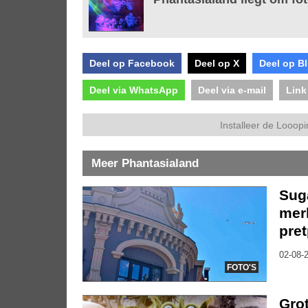
Deel op Facebook
Deel op X
Deel op B
Deel via WhatsApp
Deel via e-mail
Link
Installeer de Looopi
Meer Phantasialand
Sug
mer
pre
02-08-2
FOTO'S
Grot