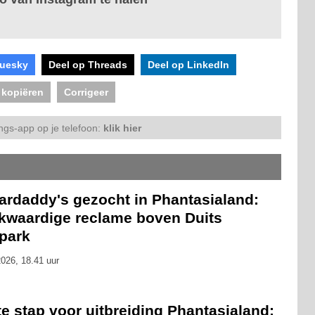
luesky
Deel op Threads
Deel op LinkedIn
 kopiëren
Corrigeer
ngs-app op je telefoon:
klik hier
ardaddy's gezocht in Phantasialand:
kwaardige reclame boven Duits
tpark
026, 18.41 uur
e stap voor uitbreiding Phantasialand: