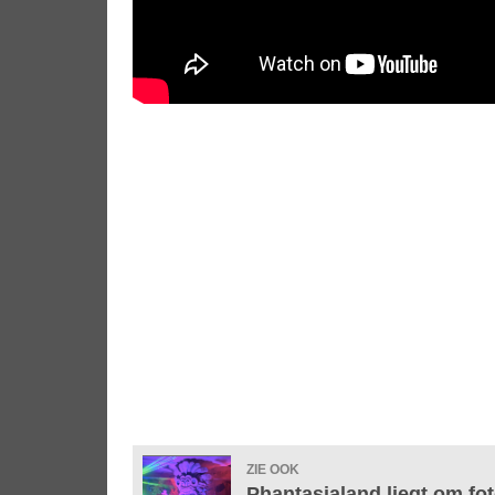
ZIE OOK
Phantasialand liegt om fo