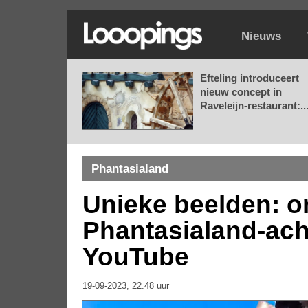
Nieuws
Efteling introduceert
nieuw concept in
Raveleijn-restaurant:..
Phantasialand
Unieke beelden: o
Phantasialand-ach
YouTube
19-09-2023, 22.48 uur