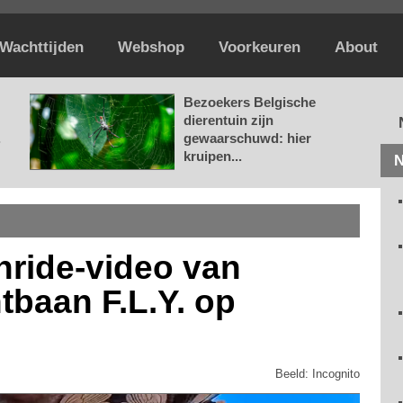
Wachttijden
Webshop
Voorkeuren
About
Bezoekers Belgische
dierentuin zijn
.
gewaarschuwd: hier
kruipen...
N
nride-video van
tbaan F.L.Y. op
Beeld: Incognito