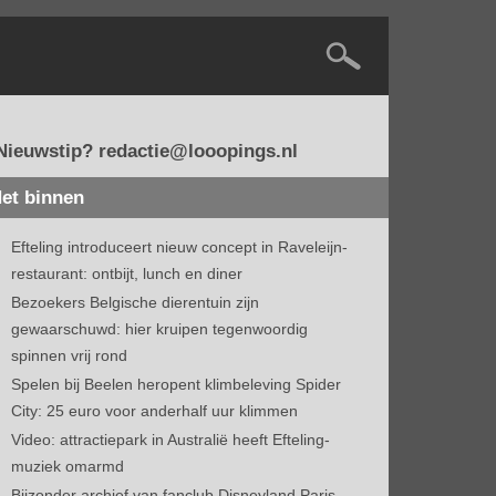
Nieuwstip? redactie@looopings.nl
et binnen
Efteling introduceert nieuw concept in Raveleijn-
restaurant: ontbijt, lunch en diner
Bezoekers Belgische dierentuin zijn
gewaarschuwd: hier kruipen tegenwoordig
spinnen vrij rond
Spelen bij Beelen heropent klimbeleving Spider
City: 25 euro voor anderhalf uur klimmen
Video: attractiepark in Australië heeft Efteling-
muziek omarmd
Bijzonder archief van fanclub Disneyland Paris