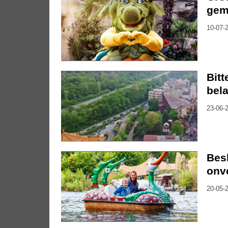
gem
10-07-2
Bitt
bela
23-06-2
Besl
onv
20-05-2