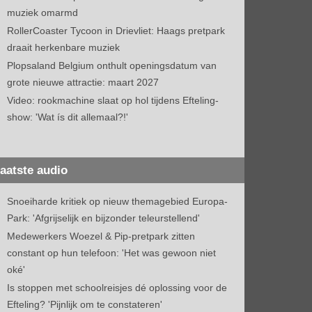
muziek omarmd
RollerCoaster Tycoon in Drievliet: Haags pretpark
draait herkenbare muziek
Plopsaland Belgium onthult openingsdatum van
grote nieuwe attractie: maart 2027
Video: rookmachine slaat op hol tijdens Efteling-
show: 'Wat ís dit allemaal?!'
aatste audio
Snoeiharde kritiek op nieuw themagebied Europa-
Park: 'Afgrijselijk en bijzonder teleurstellend'
Medewerkers Woezel & Pip-pretpark zitten
constant op hun telefoon: 'Het was gewoon niet
oké'
Is stoppen met schoolreisjes dé oplossing voor de
Efteling? 'Pijnlijk om te constateren'