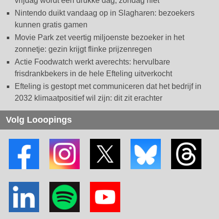
vrijdag wordt een drukke dag, zondag niet
Nintendo duikt vandaag op in Slagharen: bezoekers
kunnen gratis gamen
Movie Park zet veertig miljoenste bezoeker in het
zonnetje: gezin krijgt flinke prijzenregen
Actie Foodwatch werkt averechts: hervulbare
frisdrankbekers in de hele Efteling uitverkocht
Efteling is gestopt met communiceren dat het bedrijf in
2032 klimaatpositief wil zijn: dit zit erachter
Volg Looopings