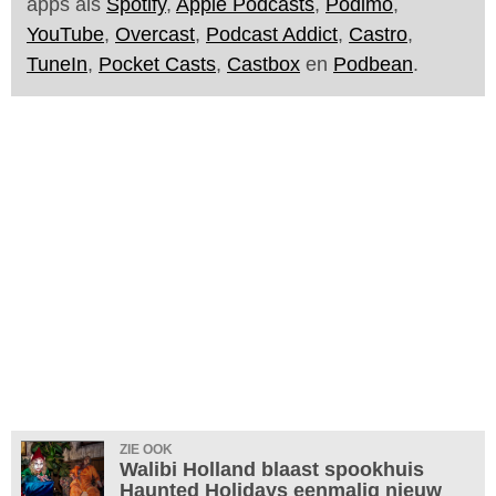
apps als
Spotify
,
Apple Podcasts
,
Podimo
,
YouTube
,
Overcast
,
Podcast Addict
,
Castro
,
TuneIn
,
Pocket Casts
,
Castbox
en
Podbean
.
ZIE OOK
Walibi Holland blaast spookhuis
Haunted Holidays eenmalig nieuw