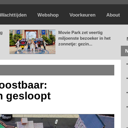
Wachttijden
Webshop
Voorkeuren
About
ag
Movie Park zet veertig
miljoenste bezoeker in het
zonnetje: gezin...
N
oostbaar:
n gesloopt