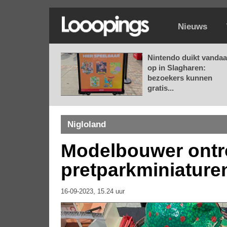
Nieuws
Nintendo duikt vanda
op in Slagharen:
bezoekers kunnen
gratis...
Nigloland
Modelbouwer ontr
pretparkminiature
16-09-2023, 15.24 uur