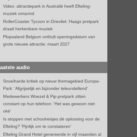
Video: attractiepark in Australië heeft Efteling-
muziek omarmd
RollerCoaster Tycoon in Drievliet: Haags pretpark
draait herkenbare muziek
Plopsaland Belgium onthult openingsdatum van
grote nieuwe attractie: maart 2027
aatste audio
Snoeiharde kritiek op nieuw themagebied Europa-
Park: 'Afgrijselijk en bijzonder teleurstellend'
Medewerkers Woezel & Pip-pretpark zitten
constant op hun telefoon: 'Het was gewoon niet
oké'
Is stoppen met schoolreisjes dé oplossing voor de
Efteling? 'Pijnlijk om te constateren'
Efteling Grand Hotel genereerde in vijf maanden al