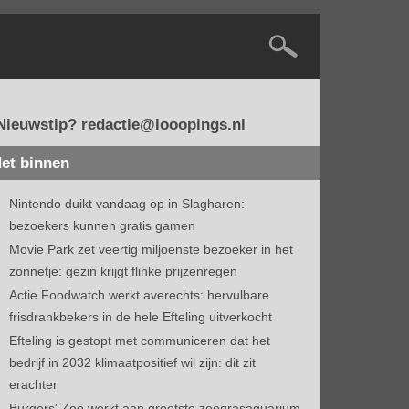
Nieuwstip? redactie@looopings.nl
et binnen
Nintendo duikt vandaag op in Slagharen:
bezoekers kunnen gratis gamen
Movie Park zet veertig miljoenste bezoeker in het
zonnetje: gezin krijgt flinke prijzenregen
Actie Foodwatch werkt averechts: hervulbare
frisdrankbekers in de hele Efteling uitverkocht
Efteling is gestopt met communiceren dat het
bedrijf in 2032 klimaatpositief wil zijn: dit zit
erachter
Burgers' Zoo werkt aan grootste zeegrasaquarium