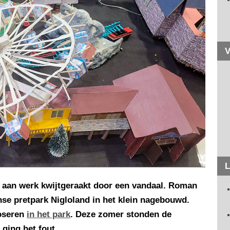
V
L
ar aan werk kwijtgeraakt door een vandaal. Roman
anse pretpark Nigloland in het klein nagebouwd.
poseren
in het park
. Deze zomer stonden de
ging het fout.