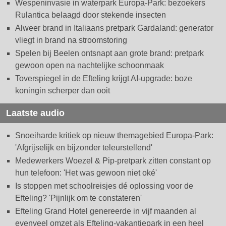
Wespeninvasie in waterpark Europa-Park: bezoekers
Rulantica belaagd door stekende insecten
Alweer brand in Italiaans pretpark Gardaland: generator
vliegt in brand na stroomstoring
Spelen bij Beelen ontsnapt aan grote brand: pretpark
gewoon open na nachtelijke schoonmaak
Toverspiegel in de Efteling krijgt AI-upgrade: boze
koningin scherper dan ooit
Laatste audio
Snoeiharde kritiek op nieuw themagebied Europa-Park:
'Afgrijselijk en bijzonder teleurstellend'
Medewerkers Woezel & Pip-pretpark zitten constant op
hun telefoon: 'Het was gewoon niet oké'
Is stoppen met schoolreisjes dé oplossing voor de
Efteling? 'Pijnlijk om te constateren'
Efteling Grand Hotel genereerde in vijf maanden al
evenveel omzet als Efteling-vakantiepark in een heel