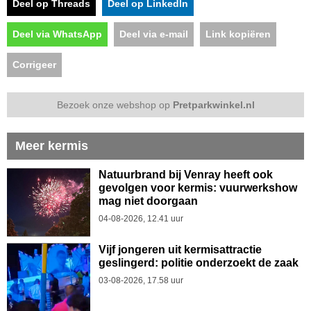
Deel op Threads
Deel op LinkedIn
Deel via WhatsApp
Deel via e-mail
Link kopiëren
Corrigeer
Bezoek onze webshop op
Pretparkwinkel.nl
Meer kermis
Natuurbrand bij Venray heeft ook
gevolgen voor kermis: vuurwerkshow
mag niet doorgaan
04-08-2026, 12.41 uur
Vijf jongeren uit kermisattractie
geslingerd: politie onderzoekt de zaak
03-08-2026, 17.58 uur