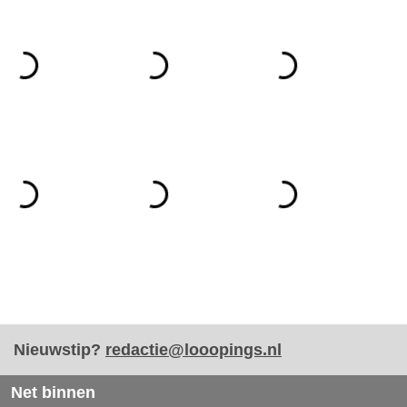
Nieuwstip?
redactie@looopings.nl
Net binnen