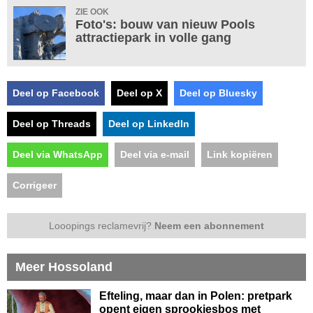
ZIE OOK
Foto's: bouw van nieuw Pools
attractiepark in volle gang
Deel op Facebook
Deel op X
Deel op Bluesky
Deel op Threads
Deel op LinkedIn
Deel via WhatsApp
Deel via e-mail
Link kopiëren
Corrigeer
Looopings reclamevrij?
Neem een abonnement
Meer Hossoland
Efteling, maar dan in Polen: pretpark
opent eigen sprookjesbos met