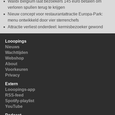
Walibi Belgium laat bezoekers 145 euro betalen om
verloren spullen terug te krijgen
Nieuw concept voor restaurantattractie Europa-Park:
menu ontwikkeld door vier sterrenchefs
Attractie verliest onderdeel: kermisbezoeker gewond
Looopings
Nieuws
Wachttijden
Webshop
About
Voorkeuren
Privacy
Extern
Looopings-app
RSS-feed
Spotify-playlist
YouTube