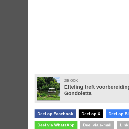
ZIE OOK
Efteling treft voorbereidi
Gondoletta
Deel op Facebook
Deel op X
Deel op B
Deel via WhatsApp
Deel via e-mail
Link