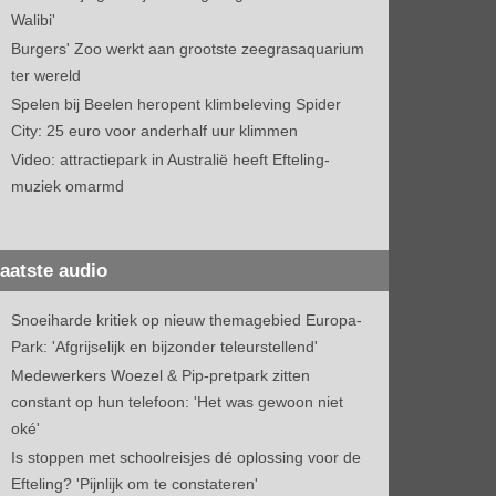
Walibi'
Burgers' Zoo werkt aan grootste zeegrasaquarium
ter wereld
Spelen bij Beelen heropent klimbeleving Spider
City: 25 euro voor anderhalf uur klimmen
Video: attractiepark in Australië heeft Efteling-
muziek omarmd
aatste audio
Snoeiharde kritiek op nieuw themagebied Europa-
Park: 'Afgrijselijk en bijzonder teleurstellend'
Medewerkers Woezel & Pip-pretpark zitten
constant op hun telefoon: 'Het was gewoon niet
oké'
Is stoppen met schoolreisjes dé oplossing voor de
Efteling? 'Pijnlijk om te constateren'