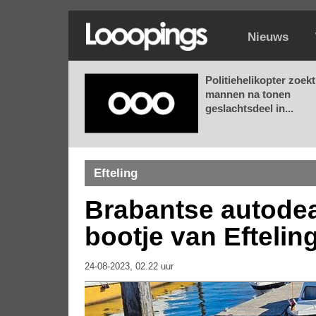
Nieuws
Politiehelikopter zoekt
mannen na tonen
geslachtsdeel in...
Efteling
Brabantse autodea
bootje van Eftelin
24-08-2023, 02.22 uur