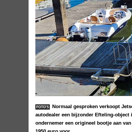
Normaal gesproken verkoopt Jetse
FOTO'S
autodealer een bijzonder Efteling-object 
ondernemer een origineel bootje aan van d
1950 euro voor.