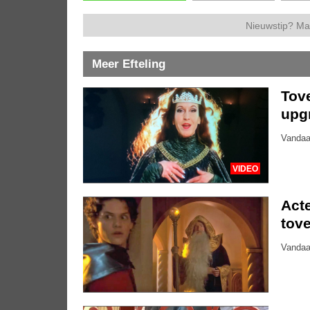
Nieuwstip? Ma
Meer Efteling
Tove
upg
Vandaa
VIDEO
Acte
tove
Vandaa