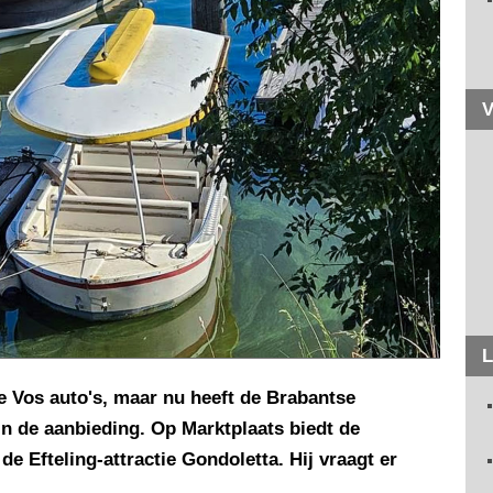
V
L
 Vos auto's, maar nu heeft de Brabantse
in de aanbieding. Op Marktplaats biedt de
e Efteling-attractie Gondoletta. Hij vraagt er