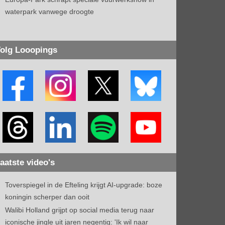
waterpark vanwege droogte
olg Looopings
aatste video's
Toverspiegel in de Efteling krijgt AI-upgrade: boze
koningin scherper dan ooit
Walibi Holland grijpt op social media terug naar
iconische jingle uit jaren negentig: 'Ik wil naar