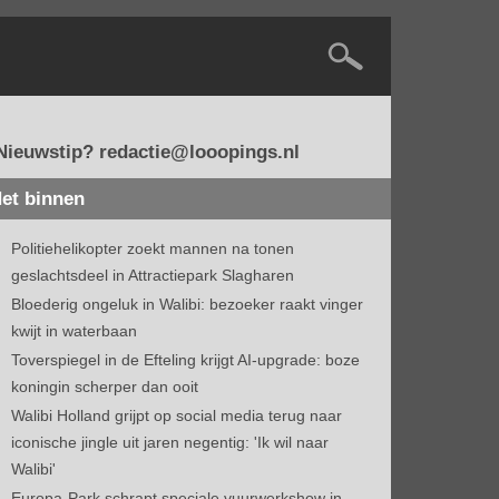
Nieuwstip? redactie@looopings.nl
et binnen
Politiehelikopter zoekt mannen na tonen
geslachtsdeel in Attractiepark Slagharen
Bloederig ongeluk in Walibi: bezoeker raakt vinger
kwijt in waterbaan
Toverspiegel in de Efteling krijgt AI-upgrade: boze
koningin scherper dan ooit
Walibi Holland grijpt op social media terug naar
iconische jingle uit jaren negentig: 'Ik wil naar
Walibi'
Europa-Park schrapt speciale vuurwerkshow in