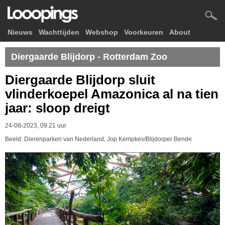
Nieuws
Wachttijden
Webshop
Voorkeuren
About
Diergaarde Blijdorp - Rotterdam Zoo
Diergaarde Blijdorp sluit
vlinderkoepel Amazonica al na tien
jaar: sloop dreigt
24-08-2023, 09.21 uur
Beeld: Dierenparken van Nederland, Jop Kempkes/Blijdorper Bende