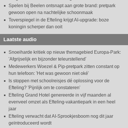
Spelen bij Beelen ontsnapt aan grote brand: pretpark
gewoon open na nachtelijke schoonmaak
Toverspiegel in de Efteling krijgt AI-upgrade: boze
koningin scherper dan ooit
Laatste audio
Snoeiharde kritiek op nieuw themagebied Europa-Park:
'Afgrijselijk en bijzonder teleurstellend'
Medewerkers Woezel & Pip-pretpark zitten constant op
hun telefoon: 'Het was gewoon niet oké'
Is stoppen met schoolreisjes dé oplossing voor de
Efteling? 'Pijnlijk om te constateren'
Efteling Grand Hotel genereerde in vijf maanden al
evenveel omzet als Efteling-vakantiepark in een heel
jaar
Efteling verwacht dat AI-Sprookjesboom nog dit jaar
geïntroduceerd wordt