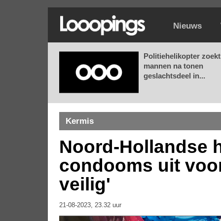
Nieuws
Politiehelikopter zoekt
mannen na tonen
geslachtsdeel in...
Kermis
Noord-Hollandse h
condooms uit voor
veilig'
21-08-2023, 23.32 uur