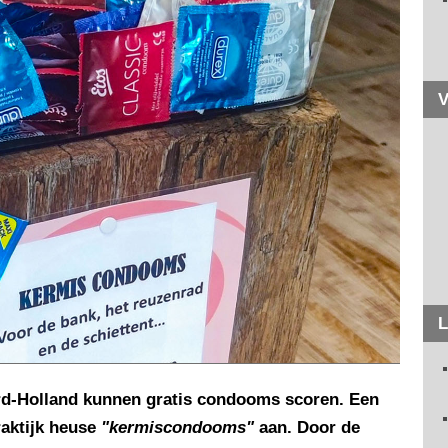
V
L
rd-Holland kunnen gratis condooms scoren. Een
raktijk heuse
"kermiscondooms"
aan. Door de