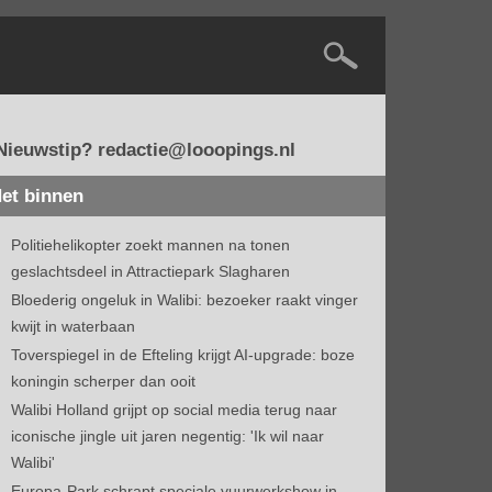
Nieuwstip? redactie@looopings.nl
et binnen
Politiehelikopter zoekt mannen na tonen
geslachtsdeel in Attractiepark Slagharen
Bloederig ongeluk in Walibi: bezoeker raakt vinger
kwijt in waterbaan
Toverspiegel in de Efteling krijgt AI-upgrade: boze
koningin scherper dan ooit
Walibi Holland grijpt op social media terug naar
iconische jingle uit jaren negentig: 'Ik wil naar
Walibi'
Europa-Park schrapt speciale vuurwerkshow in