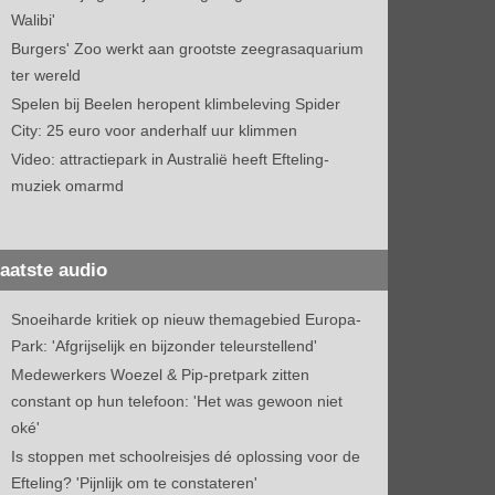
Walibi'
Burgers' Zoo werkt aan grootste zeegrasaquarium
ter wereld
Spelen bij Beelen heropent klimbeleving Spider
City: 25 euro voor anderhalf uur klimmen
Video: attractiepark in Australië heeft Efteling-
muziek omarmd
aatste audio
Snoeiharde kritiek op nieuw themagebied Europa-
Park: 'Afgrijselijk en bijzonder teleurstellend'
Medewerkers Woezel & Pip-pretpark zitten
constant op hun telefoon: 'Het was gewoon niet
oké'
Is stoppen met schoolreisjes dé oplossing voor de
Efteling? 'Pijnlijk om te constateren'