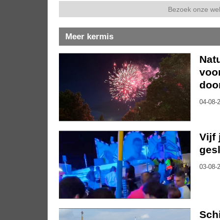
Bezoek onze we
Meer kermis
Nat
voo
doo
04-08-2
Vijf
gesl
03-08-2
Sch