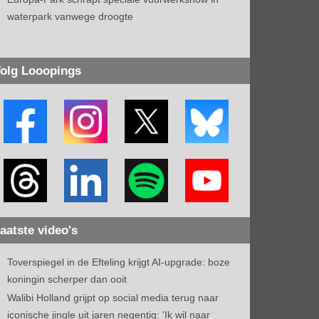
waterpark vanwege droogte
olg Looopings
aatste video's
Toverspiegel in de Efteling krijgt AI-upgrade: boze
koningin scherper dan ooit
Walibi Holland grijpt op social media terug naar
iconische jingle uit jaren negentig: 'Ik wil naar