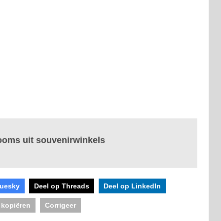
ooms uit souvenirwinkels
luesky
Deel op Threads
Deel op LinkedIn
 kopiëren
Corrigeer