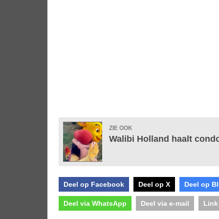
ZIE OOK
Walibi Holland haalt cond
Deel op Facebook
Deel op X
Deel op B
Deel via WhatsApp
Deel via e-mail
Link