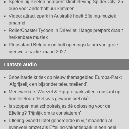
Spelen bij Beelen heropent klimbeleving Spider City: 25
euro voor anderhalf uur klimmen
Video: attractiepark in Australië heeft Efteling-muziek
omarmd
RollerCoaster Tycoon in Drievliet: Haags pretpark draait
herkenbare muziek
Plopsaland Belgium onthult openingsdatum van grote
nieuwe attractie: maart 2027
Laatste audio
Snoeiharde kritiek op nieuw themagebied Europa-Park:
'Afgrijselijk en bijzonder teleurstellend'
Medewerkers Woezel & Pip-pretpark zitten constant op
hun telefoon: 'Het was gewoon niet oké'
Is stoppen met schoolreisjes dé oplossing voor de
Efteling? 'Pijnlijk om te constateren'
Efteling Grand Hotel genereerde in vijf maanden al
evenveel omzet als Efteling-vakantiepark in een heel