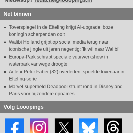
Nieuwstip?
redactie@looopings.nl
Net binnen
Toverspiegel in de Efteling krijgt AI-upgrade: boze
koningin scherper dan ooit
Walibi Holland grijpt op social media terug naar
iconische jingle uit jaren negentig: 'Ik wil naar Walibi'
Europa-Park schrapt speciale vuurwerkshow in
waterpark vanwege droogte
Acteur Peter Faber (82) overleden: speelde tovenaar in
Efteling-serie
Marvel-superheld Deadpool struint rond in Disneyland
Paris voor bijzondere opnames
Volg Looopings