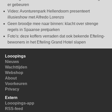
er gebeuren
Video: Avonturenpark Hellendoorn presenteert
illusieshow met Alfredo Lorenzo
Geen broodje mee naar binnen: klacht over strenge
regels in Spaanse pretparken
Foto's: deze koffers verraden dat ook bekende Efteling-
bewoners in het Efteling Grand Hotel slapen
Looopings
Nieuws
Wachttijden
Webshop
About
Voorkeuren
Privacy
Extern
Looopings-app
RSS-feed