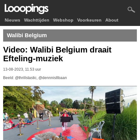
Nieuws
Wachttijden
Webshop
Voorkeuren
About
Walibi Belgium
Video: Walibi Belgium draait
Efteling-muziek
13-08-2023, 11.53 uur
Beeld: @thrillstastic, @dennnis8baan