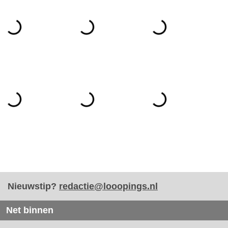
Nieuwstip?
redactie@looopings.nl
Net binnen