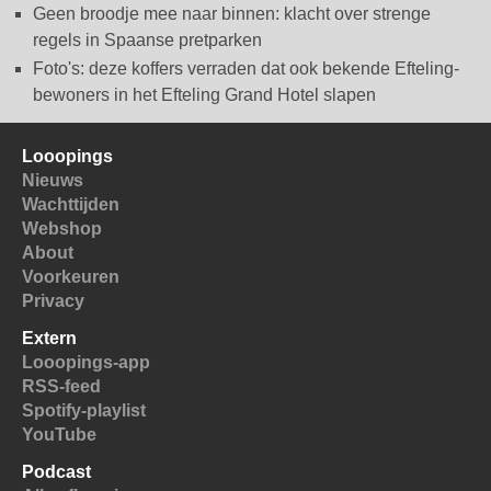
Geen broodje mee naar binnen: klacht over strenge
regels in Spaanse pretparken
Foto's: deze koffers verraden dat ook bekende Efteling-
bewoners in het Efteling Grand Hotel slapen
Looopings
Nieuws
Wachttijden
Webshop
About
Voorkeuren
Privacy
Extern
Looopings-app
RSS-feed
Spotify-playlist
YouTube
Podcast