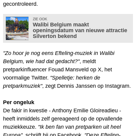
gecontroleerd.
ZIE OOK
Walibi Belgium maakt
openingsdatum van nieuwe attractie
Silverton bekend
"Zo hoor je nog eens Efteling-muziek in Walibi
Belgium, wie had dat gedacht?"
, meldt
pretparkinfluencer Fouad Mansveld op X, het
voormalige Twitter.
"Spelletje: herken de
pretparkmuziek"
, zegt Dennis Janssen op Instagram.
Per ongeluk
De fakir in kwestie - Anthony Emilie Gloireadieu -
heeft inmiddels zelf gereageerd op de opvallende
muziekkeuze.
"Ik ben fan van pretparken uit heel
Europa"
, schrijft hij op Facebook.
"Deze Efteling-