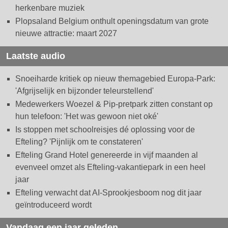
herkenbare muziek
Plopsaland Belgium onthult openingsdatum van grote
nieuwe attractie: maart 2027
Laatste audio
Snoeiharde kritiek op nieuw themagebied Europa-Park:
'Afgrijselijk en bijzonder teleurstellend'
Medewerkers Woezel & Pip-pretpark zitten constant op
hun telefoon: 'Het was gewoon niet oké'
Is stoppen met schoolreisjes dé oplossing voor de
Efteling? 'Pijnlijk om te constateren'
Efteling Grand Hotel genereerde in vijf maanden al
evenveel omzet als Efteling-vakantiepark in een heel
jaar
Efteling verwacht dat AI-Sprookjesboom nog dit jaar
geïntroduceerd wordt
Vandaag een jaar geleden