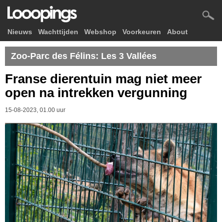
Nieuws
Wachttijden
Webshop
Voorkeuren
About
Zoo-Parc des Félins: Les 3 Vallées
Franse dierentuin mag niet meer
open na intrekken vergunning
15-08-2023, 01.00 uur