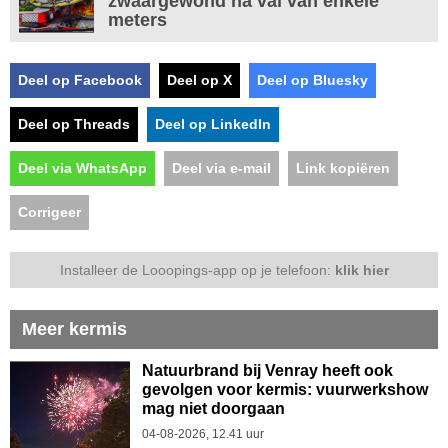
zwaargewond na val van enkele
meters
Deel op Facebook
Deel op X
Deel op Bluesky
Deel op Threads
Deel op LinkedIn
Deel via WhatsApp
Deel via e-mail
Link kopiëren
Corrigeer
Installeer de Looopings-app op je telefoon:
klik hier
Meer kermis
Natuurbrand bij Venray heeft ook
gevolgen voor kermis: vuurwerkshow
mag niet doorgaan
04-08-2026, 12.41 uur