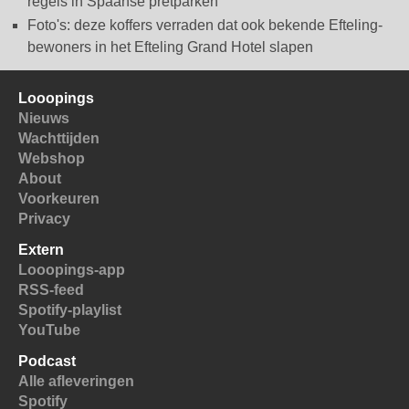
regels in Spaanse pretparken
Foto's: deze koffers verraden dat ook bekende Efteling-
bewoners in het Efteling Grand Hotel slapen
Looopings
Nieuws
Wachttijden
Webshop
About
Voorkeuren
Privacy
Extern
Looopings-app
RSS-feed
Spotify-playlist
YouTube
Podcast
Alle afleveringen
Spotify