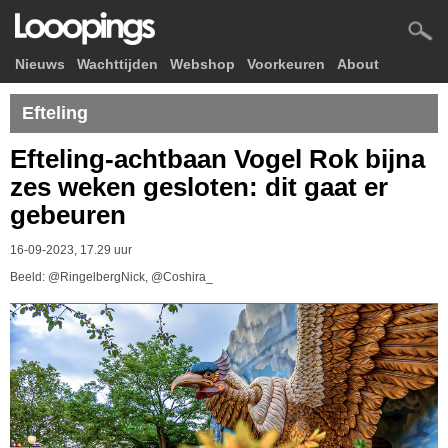
Nieuws
Wachttijden
Webshop
Voorkeuren
About
Efteling
Efteling-achtbaan Vogel Rok bijna
zes weken gesloten: dit gaat er
gebeuren
16-09-2023, 17.29 uur
Beeld: @RingelbergNick, @Coshira_