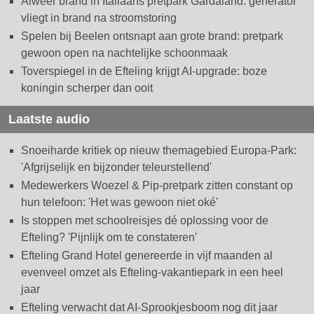
Alweer brand in Italiaans pretpark Gardaland: generator
vliegt in brand na stroomstoring
Spelen bij Beelen ontsnapt aan grote brand: pretpark
gewoon open na nachtelijke schoonmaak
Toverspiegel in de Efteling krijgt AI-upgrade: boze
koningin scherper dan ooit
Laatste audio
Snoeiharde kritiek op nieuw themagebied Europa-Park:
'Afgrijselijk en bijzonder teleurstellend'
Medewerkers Woezel & Pip-pretpark zitten constant op
hun telefoon: 'Het was gewoon niet oké'
Is stoppen met schoolreisjes dé oplossing voor de
Efteling? 'Pijnlijk om te constateren'
Efteling Grand Hotel genereerde in vijf maanden al
evenveel omzet als Efteling-vakantiepark in een heel
jaar
Efteling verwacht dat AI-Sprookjesboom nog dit jaar