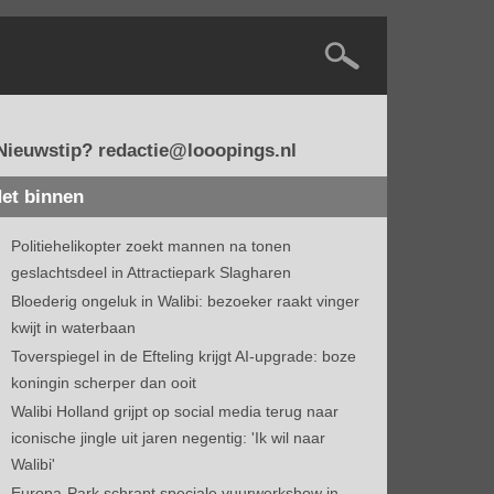
Nieuwstip? redactie@looopings.nl
et binnen
Politiehelikopter zoekt mannen na tonen
geslachtsdeel in Attractiepark Slagharen
Bloederig ongeluk in Walibi: bezoeker raakt vinger
kwijt in waterbaan
Toverspiegel in de Efteling krijgt AI-upgrade: boze
koningin scherper dan ooit
Walibi Holland grijpt op social media terug naar
iconische jingle uit jaren negentig: 'Ik wil naar
Walibi'
Europa-Park schrapt speciale vuurwerkshow in