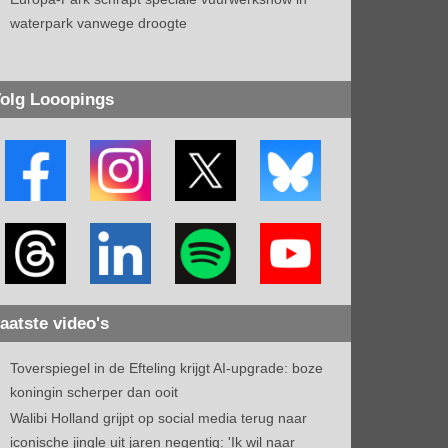
waterpark vanwege droogte
olg Looopings
aatste video's
Toverspiegel in de Efteling krijgt AI-upgrade: boze
koningin scherper dan ooit
Walibi Holland grijpt op social media terug naar
iconische jingle uit jaren negentig: 'Ik wil naar