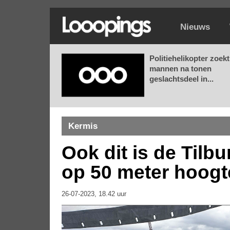
Nieuws
Politiehelikopter zoekt
mannen na tonen
geslachtsdeel in...
Kermis
Ook dit is de Tilb
op 50 meter hoogte
26-07-2023, 18.42 uur