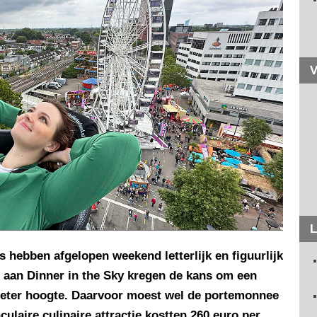
V
L
 hebben afgelopen weekend letterlijk en figuurlijk
 aan Dinner in the Sky kregen de kans om een
0 meter hoogte. Daarvoor moest wel de portemonnee
ulaire culinaire attractie kostten 260 euro per