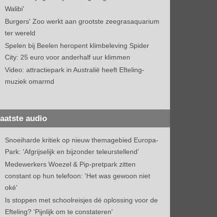
Walibi'
Burgers' Zoo werkt aan grootste zeegrasaquarium
ter wereld
Spelen bij Beelen heropent klimbeleving Spider
City: 25 euro voor anderhalf uur klimmen
Video: attractiepark in Australië heeft Efteling-
muziek omarmd
aatste audio
Snoeiharde kritiek op nieuw themagebied Europa-
Park: 'Afgrijselijk en bijzonder teleurstellend'
Medewerkers Woezel & Pip-pretpark zitten
constant op hun telefoon: 'Het was gewoon niet
oké'
Is stoppen met schoolreisjes dé oplossing voor de
Efteling? 'Pijnlijk om te constateren'