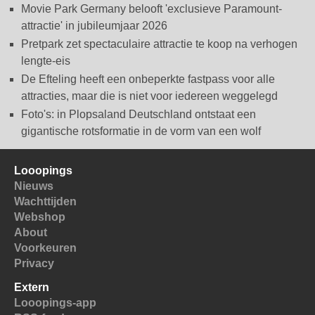
Movie Park Germany belooft 'exclusieve Paramount-
attractie' in jubileumjaar 2026
Pretpark zet spectaculaire attractie te koop na verhogen
lengte-eis
De Efteling heeft een onbeperkte fastpass voor alle
attracties, maar die is niet voor iedereen weggelegd
Foto's: in Plopsaland Deutschland ontstaat een
gigantische rotsformatie in de vorm van een wolf
Looopings
Nieuws
Wachttijden
Webshop
About
Voorkeuren
Privacy
Extern
Looopings-app