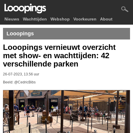
Nieuws
Wachttijden
Webshop
Voorkeuren
About
Looopings
Looopings vernieuwt overzicht
met show- en wachttijden: 42
verschillende parken
26-07-2023, 13.56 uur
Beeld: @CedricBibs