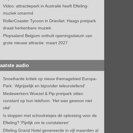
Video: attractiepark in Australië heeft Efteling-
muziek omarmd
RollerCoaster Tycoon in Drievliet: Haags pretpark
draait herkenbare muziek
Plopsaland Belgium onthult openingsdatum van
grote nieuwe attractie: maart 2027
aatste audio
Snoeiharde kritiek op nieuw themagebied Europa-
Park: 'Afgrijselijk en bijzonder teleurstellend'
Medewerkers Woezel & Pip-pretpark zitten
constant op hun telefoon: 'Het was gewoon niet
oké'
Is stoppen met schoolreisjes dé oplossing voor de
Efteling? 'Pijnlijk om te constateren'
Efteling Grand Hotel genereerde in vijf maanden al