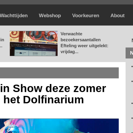
Wachttijden
Webshop
Voorkeuren
About
Verwachte
in
bezoekersaantallen
..
Efteling weer uitgelekt:
vrijdag...
N
in Show deze zomer
n het Dolfinarium