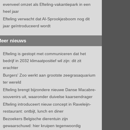
evenveel omzet als Efteling-vakantiepark in een
heel jaar
Efteling verwacht dat AI-Sprookjesboom nog dit
jaar geïntroduceerd wordt
eer nieuws
Efteling is gestopt met communiceren dat het
bedrijf in 2032 klimaatpositief wil zijn: dit zit
erachter
Burgers' Zoo werkt aan grootste zeegrasaquarium
ter wereld
Efteling brengt bijzondere nieuwe Danse Macabre-
souvenirs uit, waaronder duivelse kaarsendrager
Efteling introduceert nieuw concept in Raveleijn-
restaurant: ontbijt, lunch en diner
Bezoekers Belgische dierentuin zijn
gewaarschuwd: hier kruipen tegenwoordig