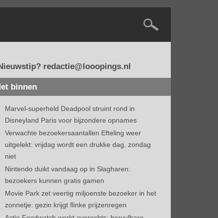
Nieuwstip? redactie@looopings.nl
et binnen
Marvel-superheld Deadpool struint rond in
Disneyland Paris voor bijzondere opnames
Verwachte bezoekersaantallen Efteling weer
uitgelekt: vrijdag wordt een drukke dag, zondag
niet
Nintendo duikt vandaag op in Slagharen:
bezoekers kunnen gratis gamen
Movie Park zet veertig miljoenste bezoeker in het
zonnetje: gezin krijgt flinke prijzenregen
Actie Foodwatch werkt averechts: hervulbare