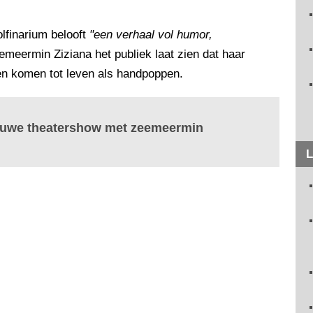
olfinarium belooft
"een verhaal vol humor,
emeermin Ziziana het publiek laat zien dat haar
en komen tot leven als handpoppen.
ieuwe theatershow met zeemeermin
L