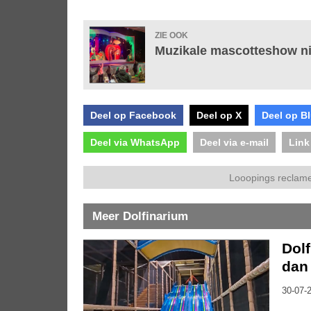
ZIE OOK
Muzikale mascotteshow ni
Deel op Facebook
Deel op X
Deel op B
Deel via WhatsApp
Deel via e-mail
Link
Looopings reclame
Meer Dolfinarium
Dolf
dan 
30-07-2