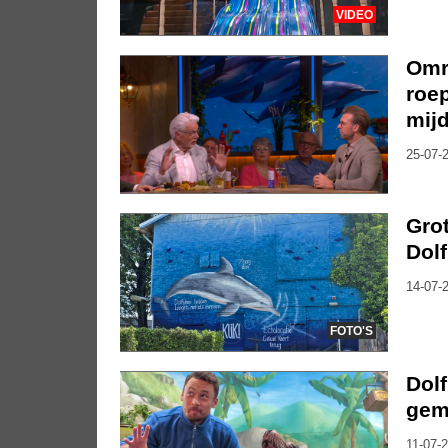
VIDEO
Omr
roe
mijd
25-07-2
Gro
Dolf
14-07-2
FOTO'S
Dol
geme
11-07-2