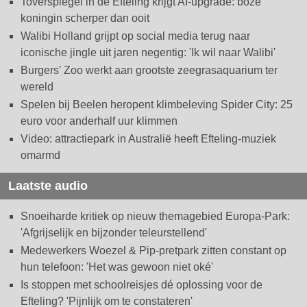
Toverspiegel in de Efteling krijgt AI-upgrade: boze
koningin scherper dan ooit
Walibi Holland grijpt op social media terug naar
iconische jingle uit jaren negentig: 'Ik wil naar Walibi'
Burgers' Zoo werkt aan grootste zeegrasaquarium ter
wereld
Spelen bij Beelen heropent klimbeleving Spider City: 25
euro voor anderhalf uur klimmen
Video: attractiepark in Australië heeft Efteling-muziek
omarmd
Laatste audio
Snoeiharde kritiek op nieuw themagebied Europa-Park:
'Afgrijselijk en bijzonder teleurstellend'
Medewerkers Woezel & Pip-pretpark zitten constant op
hun telefoon: 'Het was gewoon niet oké'
Is stoppen met schoolreisjes dé oplossing voor de
Efteling? 'Pijnlijk om te constateren'