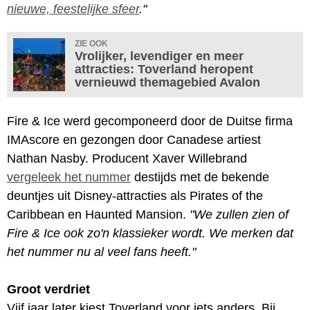
nieuwe, feestelijke sfeer
."
ZIE OOK
Vrolijker, levendiger en meer
attracties: Toverland heropent
vernieuwd themagebied Avalon
Fire & Ice werd gecomponeerd door de Duitse firma
IMAscore en gezongen door Canadese artiest
Nathan Nasby. Producent Xaver Willebrand
vergeleek het nummer
destijds met de bekende
deuntjes uit Disney-attracties als Pirates of the
Caribbean en Haunted Mansion.
"We zullen zien of
Fire & Ice ook zo'n klassieker wordt. We merken dat
het nummer nu al veel fans heeft."
Groot verdriet
Vijf jaar later kiest Toverland voor iets anders. Bij