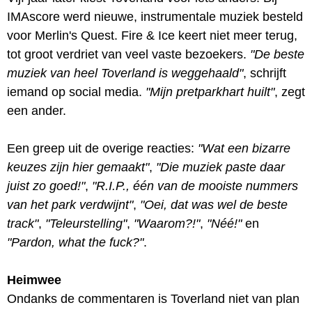
IMAscore werd nieuwe, instrumentale muziek besteld
voor Merlin's Quest. Fire & Ice keert niet meer terug,
tot groot verdriet van veel vaste bezoekers.
"De beste
muziek van heel Toverland is weggehaald"
, schrijft
iemand op social media.
"Mijn pretparkhart huilt"
, zegt
een ander.
Een greep uit de overige reacties:
"Wat een bizarre
keuzes zijn hier gemaakt"
,
"Die muziek paste daar
juist zo goed!"
,
"R.I.P., één van de mooiste nummers
van het park verdwijnt"
,
"Oei, dat was wel de beste
track"
,
"Teleurstelling"
,
"Waarom?!"
,
"Néé!"
en
"Pardon, what the fuck?"
.
Heimwee
Ondanks de commentaren is Toverland niet van plan