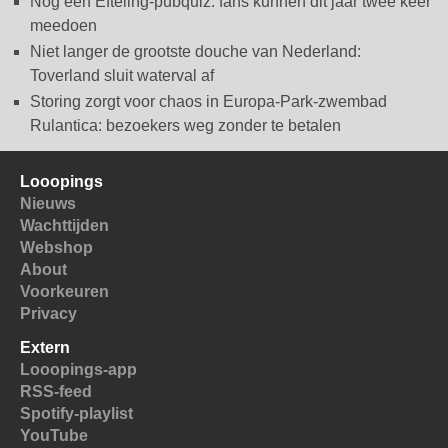
Nóg een Efteling-pubquiz: fans kunnen dit jaar twee keer
meedoen
Niet langer de grootste douche van Nederland:
Toverland sluit waterval af
Storing zorgt voor chaos in Europa-Park-zwembad
Rulantica: bezoekers weg zonder te betalen
Looopings
Nieuws
Wachttijden
Webshop
About
Voorkeuren
Privacy
Extern
Looopings-app
RSS-feed
Spotify-playlist
YouTube