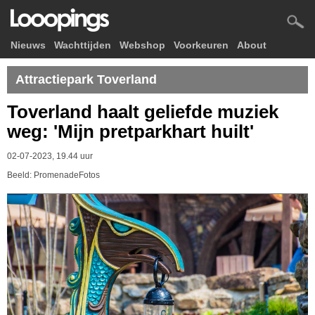
Nieuws
Wachttijden
Webshop
Voorkeuren
About
Attractiepark Toverland
Toverland haalt geliefde muziek
weg: 'Mijn pretparkhart huilt'
02-07-2023, 19.44 uur
Beeld: PromenadeFotos