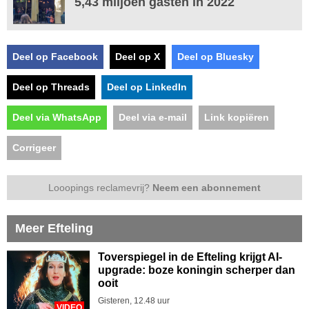
5,43 miljoen gasten in 2022
Deel op Facebook
Deel op X
Deel op Bluesky
Deel op Threads
Deel op LinkedIn
Deel via WhatsApp
Deel via e-mail
Link kopiëren
Corrigeer
Looopings reclamevrij?
Neem een abonnement
Meer Efteling
Toverspiegel in de Efteling krijgt AI-
upgrade: boze koningin scherper dan
ooit
Gisteren, 12.48 uur
VIDEO