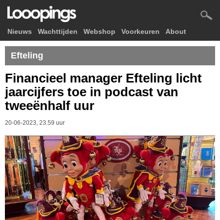
Nieuws
Wachttijden
Webshop
Voorkeuren
About
Efteling
Financieel manager Efteling licht
jaarcijfers toe in podcast van
tweeënhalf uur
20-06-2023, 23.59 uur