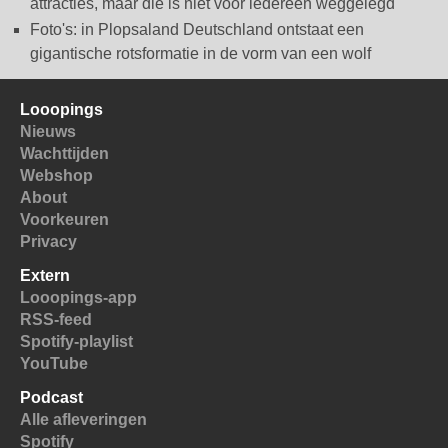
attracties, maar die is niet voor iedereen weggelegd
Foto's: in Plopsaland Deutschland ontstaat een
gigantische rotsformatie in de vorm van een wolf
Looopings
Nieuws
Wachttijden
Webshop
About
Voorkeuren
Privacy
Extern
Looopings-app
RSS-feed
Spotify-playlist
YouTube
Podcast
Alle afleveringen
Spotify