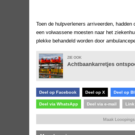
Toen de hulpverleners arriveerden, hadden d
een volwassene moesten naar het ziekenhui
plekke behandeld worden door ambulancepe
ZIE OOK
Achtbaankarretjes ontspoo
Deel op Facebook
Deel op X
Deel op B
Deel via WhatsApp
Deel via e-mail
Link
Maak Looopings 