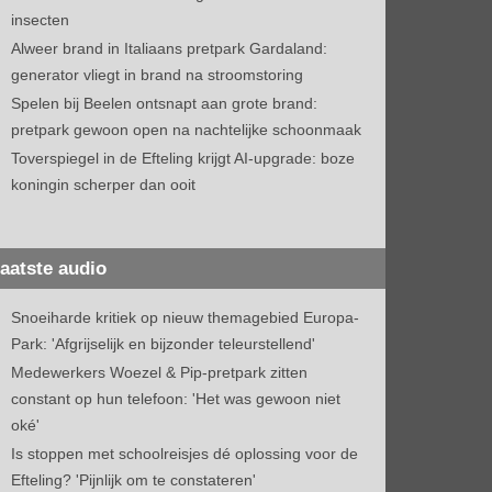
insecten
Alweer brand in Italiaans pretpark Gardaland:
generator vliegt in brand na stroomstoring
Spelen bij Beelen ontsnapt aan grote brand:
pretpark gewoon open na nachtelijke schoonmaak
Toverspiegel in de Efteling krijgt AI-upgrade: boze
koningin scherper dan ooit
aatste audio
Snoeiharde kritiek op nieuw themagebied Europa-
Park: 'Afgrijselijk en bijzonder teleurstellend'
Medewerkers Woezel & Pip-pretpark zitten
constant op hun telefoon: 'Het was gewoon niet
oké'
Is stoppen met schoolreisjes dé oplossing voor de
Efteling? 'Pijnlijk om te constateren'