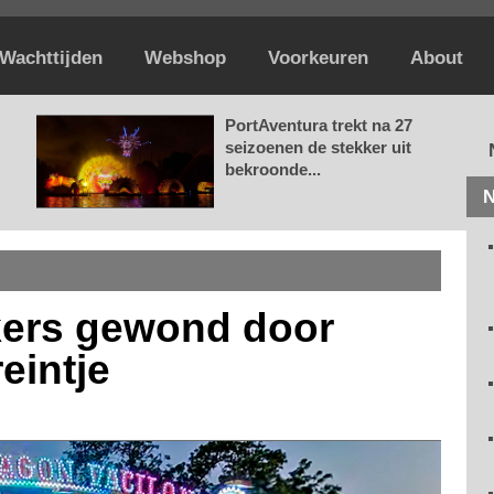
Wachttijden
Webshop
Voorkeuren
About
PortAventura trekt na 27
seizoenen de stekker uit
bekroonde...
N
kers gewond door
eintje