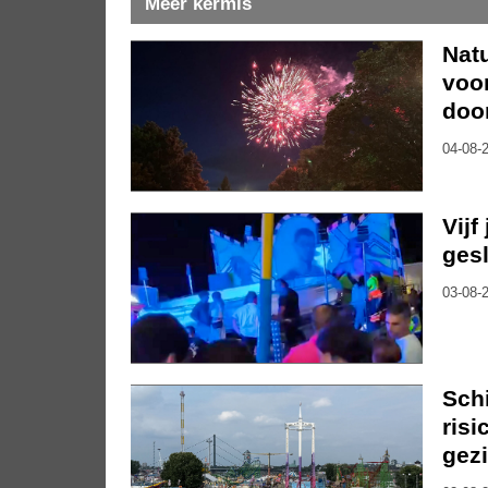
Meer kermis
Nat
voo
doo
04-08-2
Vijf
gesl
03-08-2
Sch
risi
gez