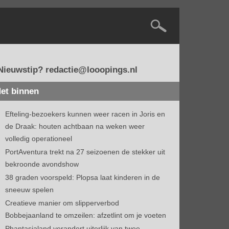
Nieuwstip? redactie@looopings.nl
et binnen
Efteling-bezoekers kunnen weer racen in Joris en
de Draak: houten achtbaan na weken weer
volledig operationeel
PortAventura trekt na 27 seizoenen de stekker uit
bekroonde avondshow
38 graden voorspeld: Plopsa laat kinderen in de
sneeuw spelen
Creatieve manier om slipperverbod
Bobbejaanland te omzeilen: afzetlint om je voeten
Phantasialand verandert uiterlijk van twee