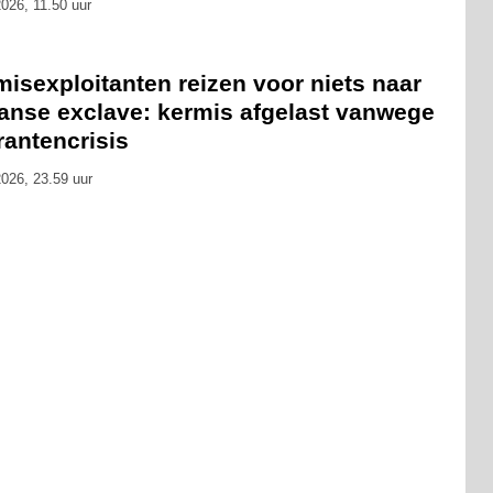
026, 11.50 uur
isexploitanten reizen voor niets naar
anse exclave: kermis afgelast vanwege
rantencrisis
026, 23.59 uur