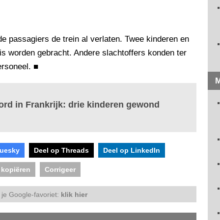
e passagiers de trein al verlaten. Twee kinderen en
s worden gebracht. Andere slachtoffers konden ter
rsoneel.
■
M
rd in Frankrijk: drie kinderen gewond
luesky
Deel op Threads
Deel op LinkedIn
 kopiëren
Corrigeer
je Google-favoriet:
klik hier