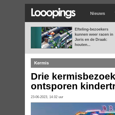
Nieuws
Efteling-bezoekers
kunnen weer racen in
Joris en de Draak:
houten...
Kermis
Drie kermisbezoe
ontsporen kindertr
23-06-2023, 14.02 uur