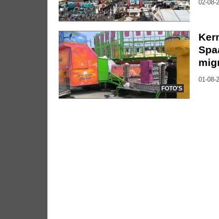
02-08-2
Kerm
Spa
mig
01-08-2
FOTO'S