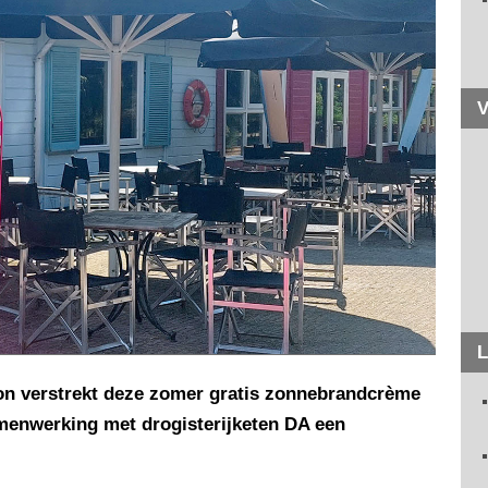
V
L
on verstrekt deze zomer gratis zonnebrandcrème
amenwerking met drogisterijketen DA een