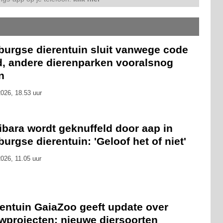
burgse dierentuin sluit vanwege code
d, andere dierenparken vooralsnog
n
026, 18.53 uur
ibara wordt geknuffeld door aap in
urgse dierentuin: 'Geloof het of niet'
026, 11.05 uur
rentuin GaiaZoo geeft update over
wprojecten: nieuwe diersoorten