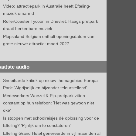
Video: attractiepark in Australië heeft Efteling-
muziek omarmd
RollerCoaster Tycoon in Drievliet: Haags pretpark
draait herkenbare muziek
Plopsaland Belgium onthult openingsdatum van
grote nieuwe attractie: maart 2027
aatste audio
Snoeiharde kritiek op nieuw themagebied Europa-
Park: 'Afgrijselijk en bijzonder teleurstellend'
Medewerkers Woezel & Pip-pretpark zitten
constant op hun telefoon: 'Het was gewoon niet
oké'
Is stoppen met schoolreisjes dé oplossing voor de
Efteling? 'Pijnlijk om te constateren'
Efteling Grand Hotel genereerde in vijf maanden al