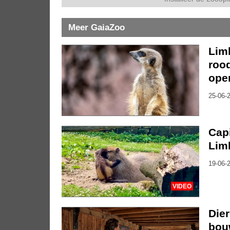
Meer GaiaZoo
Lim
roo
ope
25-06-2
Cap
Limb
19-06-2
VIDEO
Die
bou