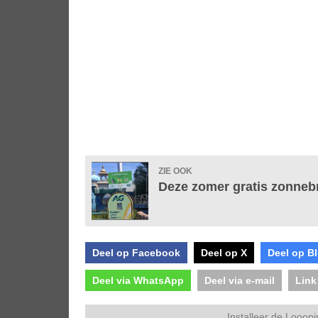
ZIE OOK
Deze zomer gratis zonneb
Deel op Facebook
Deel op X
Deel op B
Deel via WhatsApp
Deel via e-mail
Link
Installeer de Looopi