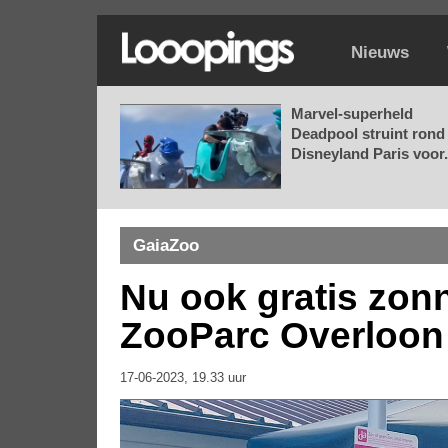
Nieuws
Marvel-superheld
Deadpool struint rond 
Disneyland Paris voor.
GaiaZoo
Nu ook gratis zon
ZooParc Overloon
17-06-2023, 19.33 uur