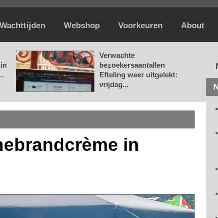
Wachttijden
Webshop
Voorkeuren
About
Verwachte
in
bezoekersaantallen
..
Efteling weer uitgelekt:
vrijdag...
N
nebrandcrème in