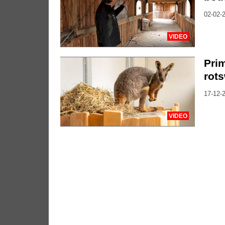
02-02-2
VIDEO
Pri
rots
17-12-2
VIDEO