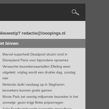
Nieuwstip? redactie@looopings.nl
et binnen
Marvel-superheld Deadpool struint rond in
Disneyland Paris voor bijzondere opnames
Verwachte bezoekersaantallen Efteling weer
uitgelekt: vrijdag wordt een drukke dag, zondag
niet
Nintendo duikt vandaag op in Slagharen:
bezoekers kunnen gratis gamen
Movie Park zet veertig miljoenste bezoeker in het
zonnetje: gezin krijgt flinke prijzenregen
Actie Foodwatch werkt averechts: hervulbare