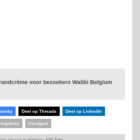
randcrème voor bezoekers Walibi Belgium
luesky
Deel op Threads
Deel op LinkedIn
 kopiëren
Corrigeer
ngs-app op je telefoon:
klik hier