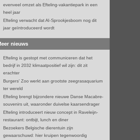
evenveel omzet als Efteling-vakantiepark in een
heel jaar
Efteling verwacht dat AI-Sprookjesboom nog dit
jaar geïntroduceerd wordt
eer nieuws
Efteling is gestopt met communiceren dat het
bedrijf in 2032 klimaatpositief wil zijn: dit zit
erachter
Burgers' Zoo werkt aan grootste zeegrasaquarium
ter wereld
Efteling brengt bijzondere nieuwe Danse Macabre-
souvenirs uit, waaronder duivelse kaarsendrager
Efteling introduceert nieuw concept in Raveleijn-
restaurant: ontbijt, lunch en diner
Bezoekers Belgische dierentuin zijn
gewaarschuwd: hier kruipen tegenwoordig