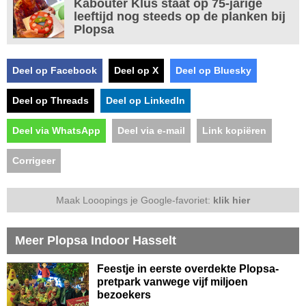
Kabouter Klus staat op 75-jarige
leeftijd nog steeds op de planken bij
Plopsa
Deel op Facebook
Deel op X
Deel op Bluesky
Deel op Threads
Deel op LinkedIn
Deel via WhatsApp
Deel via e-mail
Link kopiëren
Corrigeer
Maak Looopings je Google-favoriet:
klik hier
Meer Plopsa Indoor Hasselt
Feestje in eerste overdekte Plopsa-
pretpark vanwege vijf miljoen
bezoekers