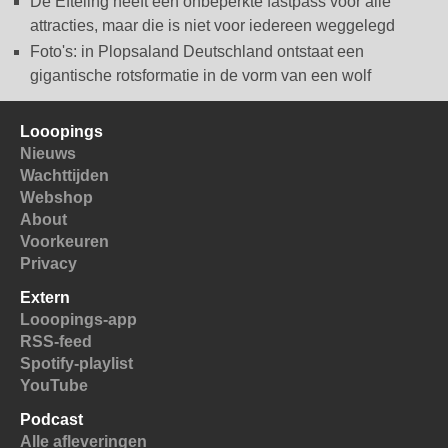
De Efteling heeft een onbeperkte fastpass voor alle
attracties, maar die is niet voor iedereen weggelegd
Foto's: in Plopsaland Deutschland ontstaat een
gigantische rotsformatie in de vorm van een wolf
Looopings
Nieuws
Wachttijden
Webshop
About
Voorkeuren
Privacy
Extern
Looopings-app
RSS-feed
Spotify-playlist
YouTube
Podcast
Alle afleveringen