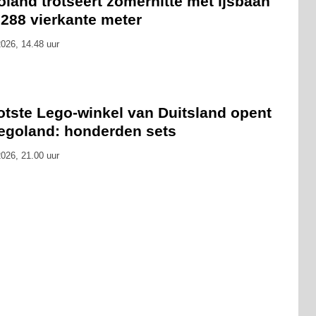
land trotseert zomerhitte met ijsbaan
 288 vierkante meter
026, 14.48 uur
otste Lego-winkel van Duitsland opent
Legoland: honderden sets
026, 21.00 uur