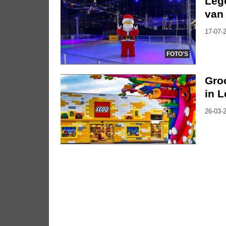
Lego
van
17-07-2
FOTO'S
Gro
in 
26-03-2