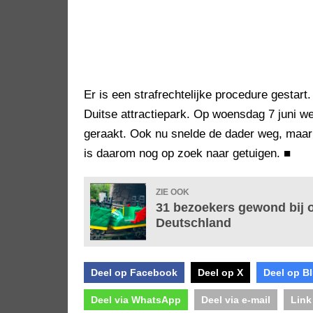
Er is een strafrechtelijke procedure gestart
Duitse attractiepark. Op woensdag 7 juni 
geraakt. Ook nu snelde de dader weg, maar 
is daarom nog op zoek naar getuigen.
■
ZIE OOK
31 bezoekers gewond bij 
Deutschland
Deel op Facebook
Deel op X
Deel op B
Deel via WhatsApp
Deel via e-mail
Link