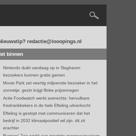
Nieuwstip? redactie@looopings.nl
et binnen
Nintendo duikt vandaag op in Slagharen:
bezoekers kunnen gratis gamen
Movie Park zet veertig miljoenste bezoeker in het
zonnetje: gezin krijgt flinke prijzenregen
Actie Foodwatch werkt averechts: hervulbare
frisdrankbekers in de hele Efteling uitverkocht
Efteling is gestopt met communiceren dat het
bedrijf in 2032 klimaatpositief wil zijn: dit zit
erachter
Burgers' Zoo werkt aan grootste zeegrasaquarium