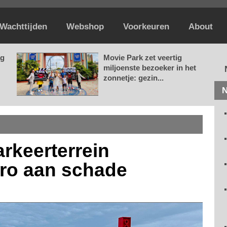
Wachttijden
Webshop
Voorkeuren
About
ag
Movie Park zet veertig
miljoenste bezoeker in het
zonnetje: gezin...
N
rkeerterrein
uro aan schade