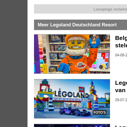
Looopings reclame
Meer Legoland Deutschland Resort
Bel
stel
04-08-2
Leg
van
29-07-2
FOTO'S