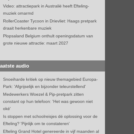
Video: attractiepark in Australië heeft Efteling-
muziek omarmd
RollerCoaster Tycoon in Drievliet: Haags pretpark
draait herkenbare muziek
Plopsaland Belgium onthult openingsdatum van
grote nieuwe attractie: maart 2027
aatste audio
Snoeiharde kritiek op nieuw themagebied Europa-
Park: 'Afgrijselijk en bijzonder teleurstellend'
Medewerkers Woezel & Pip-pretpark zitten
constant op hun telefoon: 'Het was gewoon niet
oké'
Is stoppen met schoolreisjes dé oplossing voor de
Efteling? 'Pijnlijk om te constateren'
Efteling Grand Hotel genereerde in vijf maanden al