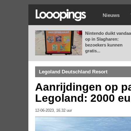
Nieuws
Nintendo duikt vanda
op in Slagharen:
bezoekers kunnen
gratis...
Legoland Deutschland Resort
Aanrijdingen op pa
Legoland: 2000 e
12-06-2023, 16.32 uur