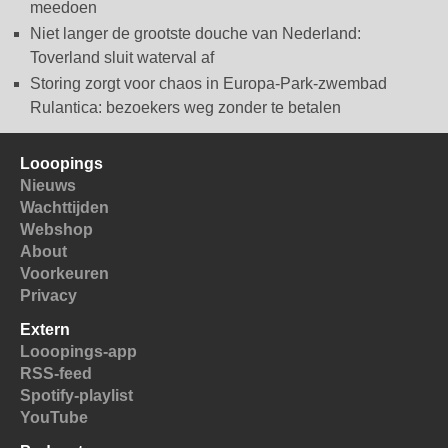
meedoen
Niet langer de grootste douche van Nederland:
Toverland sluit waterval af
Storing zorgt voor chaos in Europa-Park-zwembad
Rulantica: bezoekers weg zonder te betalen
Looopings
Nieuws
Wachttijden
Webshop
About
Voorkeuren
Privacy
Extern
Looopings-app
RSS-feed
Spotify-playlist
YouTube