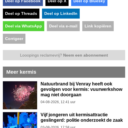
Deel op Facebook
Deel op X
Deel op Bluesky
Deel op Threads
Deel op LinkedIn
Deel via WhatsApp
Deel via e-mail
Link kopiëren
Corrigeer
Looopings reclamevrij?
Neem een abonnement
Meer kermis
Natuurbrand bij Venray heeft ook
gevolgen voor kermis: vuurwerkshow
mag niet doorgaan
04-08-2026, 12.41 uur
Vijf jongeren uit kermisattractie
geslingerd: politie onderzoekt de zaak
03-08-2026, 17.58 uur