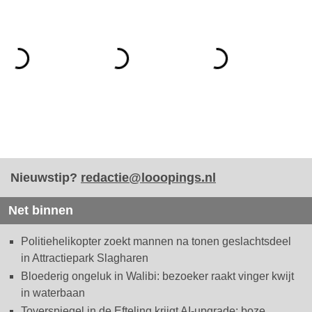
Nieuwstip?
redactie@looopings.nl
Net binnen
Politiehelikopter zoekt mannen na tonen geslachtsdeel
in Attractiepark Slagharen
Bloederig ongeluk in Walibi: bezoeker raakt vinger kwijt
in waterbaan
Toverspiegel in de Efteling krijgt AI-upgrade: boze