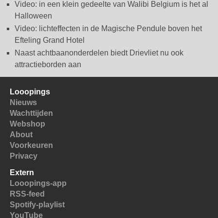
Video: in een klein gedeelte van Walibi Belgium is het al
Halloween
Video: lichteffecten in de Magische Pendule boven het
Efteling Grand Hotel
Naast achtbaanonderdelen biedt Drievliet nu ook
attractieborden aan
Looopings
Nieuws
Wachttijden
Webshop
About
Voorkeuren
Privacy
Extern
Looopings-app
RSS-feed
Spotify-playlist
YouTube