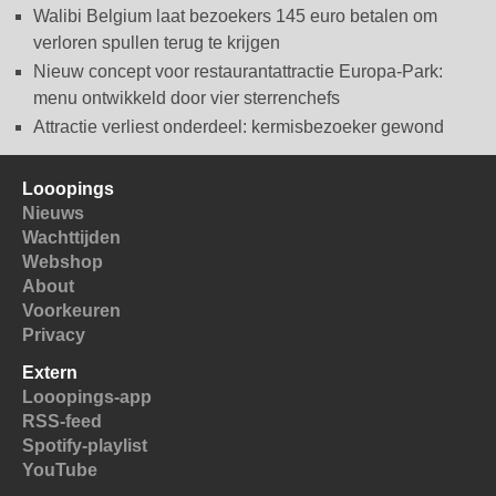
Walibi Belgium laat bezoekers 145 euro betalen om
verloren spullen terug te krijgen
Nieuw concept voor restaurantattractie Europa-Park:
menu ontwikkeld door vier sterrenchefs
Attractie verliest onderdeel: kermisbezoeker gewond
Looopings
Nieuws
Wachttijden
Webshop
About
Voorkeuren
Privacy
Extern
Looopings-app
RSS-feed
Spotify-playlist
YouTube