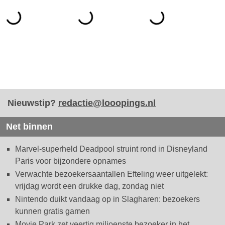
Nieuwstip?
redactie@looopings.nl
Net binnen
Marvel-superheld Deadpool struint rond in Disneyland
Paris voor bijzondere opnames
Verwachte bezoekersaantallen Efteling weer uitgelekt:
vrijdag wordt een drukke dag, zondag niet
Nintendo duikt vandaag op in Slagharen: bezoekers
kunnen gratis gamen
Movie Park zet veertig miljoenste bezoeker in het