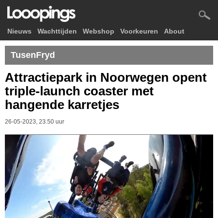
Nieuws
Wachttijden
Webshop
Voorkeuren
About
TusenFryd
Attractiepark in Noorwegen opent
triple-launch coaster met
hangende karretjes
26-05-2023, 23.50 uur