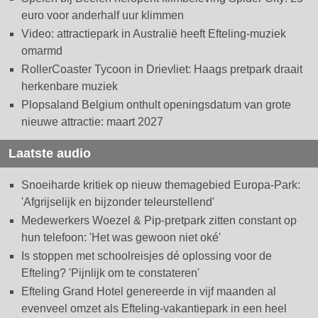
euro voor anderhalf uur klimmen
Video: attractiepark in Australië heeft Efteling-muziek
omarmd
RollerCoaster Tycoon in Drievliet: Haags pretpark draait
herkenbare muziek
Plopsaland Belgium onthult openingsdatum van grote
nieuwe attractie: maart 2027
Laatste audio
Snoeiharde kritiek op nieuw themagebied Europa-Park:
'Afgrijselijk en bijzonder teleurstellend'
Medewerkers Woezel & Pip-pretpark zitten constant op
hun telefoon: 'Het was gewoon niet oké'
Is stoppen met schoolreisjes dé oplossing voor de
Efteling? 'Pijnlijk om te constateren'
Efteling Grand Hotel genereerde in vijf maanden al
evenveel omzet als Efteling-vakantiepark in een heel