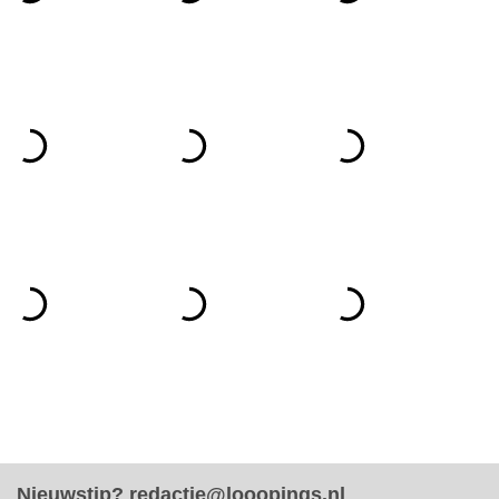
Nieuwstip?
redactie@looopings.nl