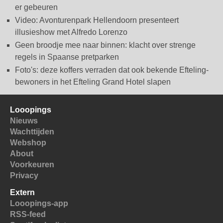
er gebeuren
Video: Avonturenpark Hellendoorn presenteert
illusieshow met Alfredo Lorenzo
Geen broodje mee naar binnen: klacht over strenge
regels in Spaanse pretparken
Foto's: deze koffers verraden dat ook bekende Efteling-
bewoners in het Efteling Grand Hotel slapen
Looopings
Nieuws
Wachttijden
Webshop
About
Voorkeuren
Privacy
Extern
Looopings-app
RSS-feed