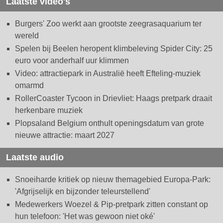
Laatste video's
Burgers' Zoo werkt aan grootste zeegrasaquarium ter
wereld
Spelen bij Beelen heropent klimbeleving Spider City: 25
euro voor anderhalf uur klimmen
Video: attractiepark in Australië heeft Efteling-muziek
omarmd
RollerCoaster Tycoon in Drievliet: Haags pretpark draait
herkenbare muziek
Plopsaland Belgium onthult openingsdatum van grote
nieuwe attractie: maart 2027
Laatste audio
Snoeiharde kritiek op nieuw themagebied Europa-Park:
'Afgrijselijk en bijzonder teleurstellend'
Medewerkers Woezel & Pip-pretpark zitten constant op
hun telefoon: 'Het was gewoon niet oké'