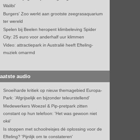
Walibi'
Burgers' Zoo werkt aan grootste zeegrasaquarium
ter wereld
Spelen bij Beelen heropent klimbeleving Spider
City: 25 euro voor anderhalf uur klimmen
Video: attractiepark in Australië heeft Efteling-
muziek omarmd
aatste audio
Snoeiharde kritiek op nieuw themagebied Europa-
Park: 'Afgrijselijk en bijzonder teleurstellend'
Medewerkers Woezel & Pip-pretpark zitten
constant op hun telefoon: 'Het was gewoon niet
oké'
Is stoppen met schoolreisjes dé oplossing voor de
Efteling? 'Pijnlijk om te constateren'