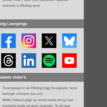
tovenaar in Efteling-serie
olg Looopings
aatste video's
Toverspiegel in de Efteling krijgt AI-upgrade: boze
koningin scherper dan ooit
Walibi Holland grijpt op social media terug naar
iconische jingle uit jaren negentig: 'Ik wil naar