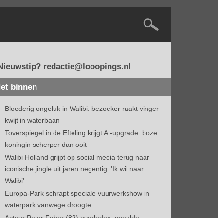
Nieuwstip? redactie@looopings.nl
et binnen
Bloederig ongeluk in Walibi: bezoeker raakt vinger
kwijt in waterbaan
Toverspiegel in de Efteling krijgt AI-upgrade: boze
koningin scherper dan ooit
Walibi Holland grijpt op social media terug naar
iconische jingle uit jaren negentig: 'Ik wil naar
Walibi'
Europa-Park schrapt speciale vuurwerkshow in
waterpark vanwege droogte
Acteur Peter Faber (82) overleden: speelde