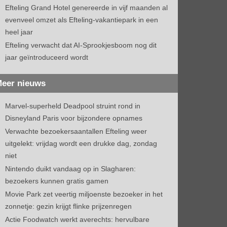
Efteling Grand Hotel genereerde in vijf maanden al
evenveel omzet als Efteling-vakantiepark in een
heel jaar
Efteling verwacht dat AI-Sprookjesboom nog dit
jaar geïntroduceerd wordt
eer nieuws
Marvel-superheld Deadpool struint rond in
Disneyland Paris voor bijzondere opnames
Verwachte bezoekersaantallen Efteling weer
uitgelekt: vrijdag wordt een drukke dag, zondag
niet
Nintendo duikt vandaag op in Slagharen:
bezoekers kunnen gratis gamen
Movie Park zet veertig miljoenste bezoeker in het
zonnetje: gezin krijgt flinke prijzenregen
Actie Foodwatch werkt averechts: hervulbare