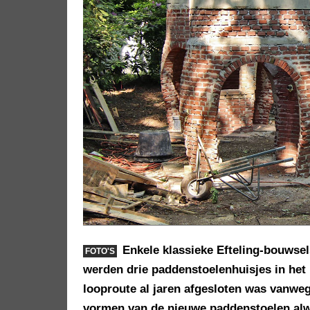
Enkele klassieke Efteling-bouwsel
FOTO'S
werden drie paddenstoelenhuisjes in he
looproute al jaren afgesloten was vanweg
vormen van de nieuwe paddenstoelen alwe