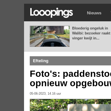
Nieuws
Bloederig ongeluk in
Walibi: bezoeker raakt
vinger kwijt in...
Efteling
Foto's: paddensto
opnieuw opgebouwd
05-06-2023, 14.16 uur