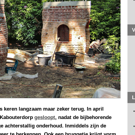
V
L
s keren langzaam maar zeker terug. In april
t Kabouterdorp
gesloopt
, nadat de bijbehorende
e achterstallig onderhoud. Inmiddels zijn de
er te herkennen. Ook een bruggetje krijgt vorm.