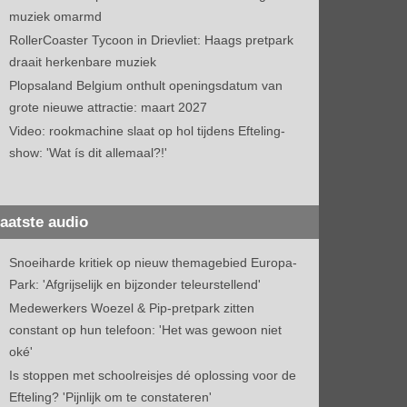
muziek omarmd
RollerCoaster Tycoon in Drievliet: Haags pretpark
draait herkenbare muziek
Plopsaland Belgium onthult openingsdatum van
grote nieuwe attractie: maart 2027
Video: rookmachine slaat op hol tijdens Efteling-
show: 'Wat ís dit allemaal?!'
aatste audio
Snoeiharde kritiek op nieuw themagebied Europa-
Park: 'Afgrijselijk en bijzonder teleurstellend'
Medewerkers Woezel & Pip-pretpark zitten
constant op hun telefoon: 'Het was gewoon niet
oké'
Is stoppen met schoolreisjes dé oplossing voor de
Efteling? 'Pijnlijk om te constateren'