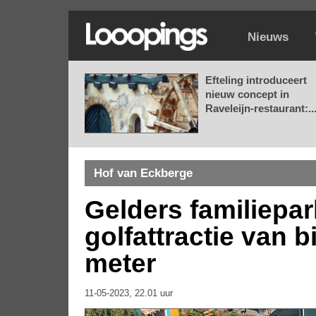
Nieuws
Efteling introduceert
nieuw concept in
Raveleijn-restaurant:..
Hof van Eckberge
Gelders familiepar
golfattractie van b
meter
11-05-2023, 22.01 uur