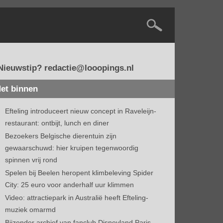
Nieuwstip? redactie@looopings.nl
et binnen
Efteling introduceert nieuw concept in Raveleijn-
restaurant: ontbijt, lunch en diner
Bezoekers Belgische dierentuin zijn
gewaarschuwd: hier kruipen tegenwoordig
spinnen vrij rond
Spelen bij Beelen heropent klimbeleving Spider
City: 25 euro voor anderhalf uur klimmen
Video: attractiepark in Australië heeft Efteling-
muziek omarmd
Bijzonder archief van fanclub Disneyland Paris