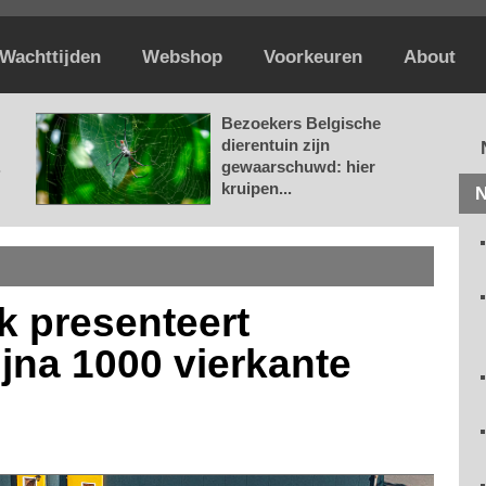
Wachttijden
Webshop
Voorkeuren
About
Bezoekers Belgische
dierentuin zijn
.
gewaarschuwd: hier
kruipen...
N
k presenteert
ijna 1000 vierkante