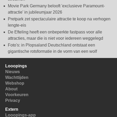
Movie Park Germany belooft 'exclusieve Paramount-
attractie' in jubileumjaar 2026
Pretpark zet spectaculaire attractie te koop na verhogen
lengte-eis
De Efteling heeft een onbeperkte fastpass voor alle
attracties, maar die is niet voor iedereen weggelegd
Foto's: in Plopsaland Deutschland ontstaat een
gigantische rotsformatie in de vorm van een wolf
Looopings
Nieuws
Wachttijden
Webshop
About
Voorkeuren
Privacy
Extern
Looopings-app