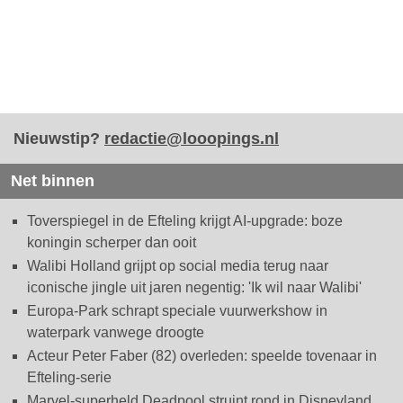
Nieuwstip?
redactie@looopings.nl
Net binnen
Toverspiegel in de Efteling krijgt AI-upgrade: boze
koningin scherper dan ooit
Walibi Holland grijpt op social media terug naar
iconische jingle uit jaren negentig: 'Ik wil naar Walibi'
Europa-Park schrapt speciale vuurwerkshow in
waterpark vanwege droogte
Acteur Peter Faber (82) overleden: speelde tovenaar in
Efteling-serie
Marvel-superheld Deadpool struint rond in Disneyland