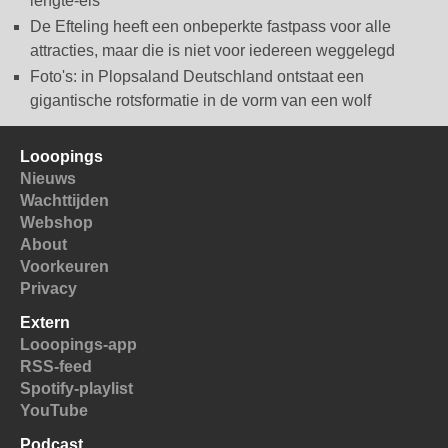
lengte-eis
De Efteling heeft een onbeperkte fastpass voor alle
attracties, maar die is niet voor iedereen weggelegd
Foto's: in Plopsaland Deutschland ontstaat een
gigantische rotsformatie in de vorm van een wolf
Looopings
Nieuws
Wachttijden
Webshop
About
Voorkeuren
Privacy
Extern
Looopings-app
RSS-feed
Spotify-playlist
YouTube
Podcast