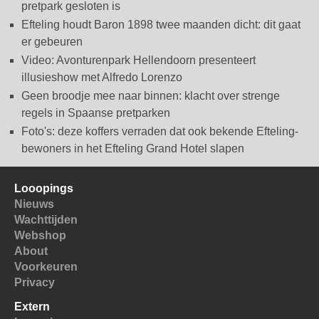
pretpark gesloten is
Efteling houdt Baron 1898 twee maanden dicht: dit gaat
er gebeuren
Video: Avonturenpark Hellendoorn presenteert
illusieshow met Alfredo Lorenzo
Geen broodje mee naar binnen: klacht over strenge
regels in Spaanse pretparken
Foto's: deze koffers verraden dat ook bekende Efteling-
bewoners in het Efteling Grand Hotel slapen
Looopings
Nieuws
Wachttijden
Webshop
About
Voorkeuren
Privacy
Extern