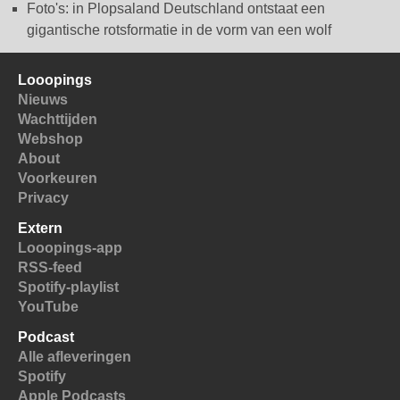
Foto's: in Plopsaland Deutschland ontstaat een
gigantische rotsformatie in de vorm van een wolf
Looopings
Nieuws
Wachttijden
Webshop
About
Voorkeuren
Privacy
Extern
Looopings-app
RSS-feed
Spotify-playlist
YouTube
Podcast
Alle afleveringen
Spotify
Apple Podcasts