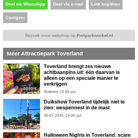
Deel via WhatsApp
Deel via e-mail
Link kopiëren
Corrigeer
Bezoek onze webshop op
Pretparkwinkel.nl
Meer Attractiepark Toverland
Toverland brengt zes nieuwe
achtbaanpins uit: één daarvan is
alleen op een speciale manier te
verkrijgen
FOTO'S
Gisteren, 10.00 uur
Duikshow Toverland tijdelijk niet te
zien: wespennest in de mast
30-07-2026, 14.08 uur
Halloween Nights in Toverland: scare