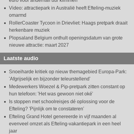
euro voor anderhalf uur klimmen
Video: attractiepark in Australië heeft Efteling-muziek
omarmd
RollerCoaster Tycoon in Drievliet: Haags pretpark draait
herkenbare muziek
Plopsaland Belgium onthult openingsdatum van grote
nieuwe attractie: maart 2027
Laatste audio
Snoeiharde kritiek op nieuw themagebied Europa-Park:
'Afgrijselijk en bijzonder teleurstellend'
Medewerkers Woezel & Pip-pretpark zitten constant op
hun telefoon: 'Het was gewoon niet oké'
Is stoppen met schoolreisjes dé oplossing voor de
Efteling? 'Pijnlijk om te constateren'
Efteling Grand Hotel genereerde in vijf maanden al
evenveel omzet als Efteling-vakantiepark in een heel
jaar