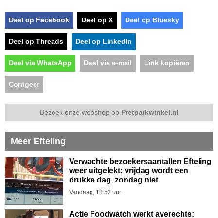
Deel op Facebook
Deel op X
Deel op Bluesky
Deel op Threads
Deel op LinkedIn
Deel via WhatsApp
Deel via e-mail
Link kopiëren
Corrigeer
Bezoek onze webshop op
Pretparkwinkel.nl
Meer Efteling
Verwachte bezoekersaantallen Efteling
weer uitgelekt: vrijdag wordt een
drukke dag, zondag niet
Vandaag, 18.52 uur
Actie Foodwatch werkt averechts: