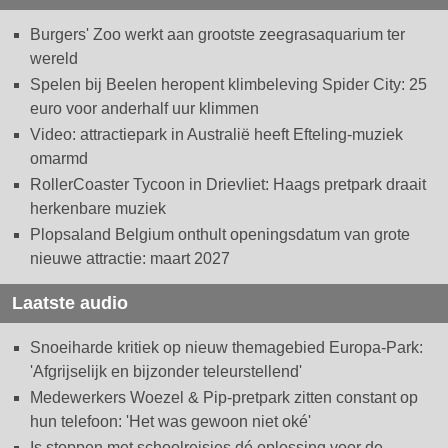
Burgers' Zoo werkt aan grootste zeegrasaquarium ter
wereld
Spelen bij Beelen heropent klimbeleving Spider City: 25
euro voor anderhalf uur klimmen
Video: attractiepark in Australië heeft Efteling-muziek
omarmd
RollerCoaster Tycoon in Drievliet: Haags pretpark draait
herkenbare muziek
Plopsaland Belgium onthult openingsdatum van grote
nieuwe attractie: maart 2027
Laatste audio
Snoeiharde kritiek op nieuw themagebied Europa-Park:
'Afgrijselijk en bijzonder teleurstellend'
Medewerkers Woezel & Pip-pretpark zitten constant op
hun telefoon: 'Het was gewoon niet oké'
Is stoppen met schoolreisjes dé oplossing voor de