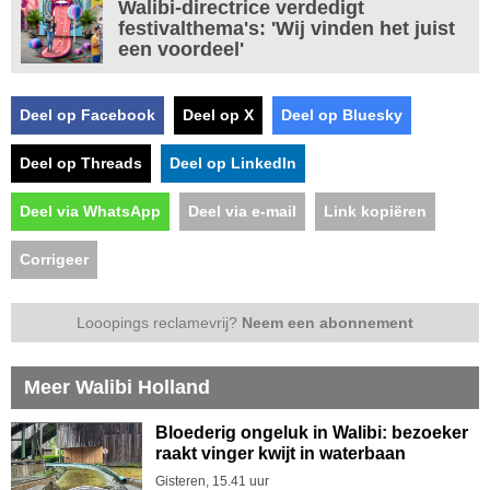
Walibi-directrice verdedigt
festivalthema's: 'Wij vinden het juist
een voordeel'
Deel op Facebook
Deel op X
Deel op Bluesky
Deel op Threads
Deel op LinkedIn
Deel via WhatsApp
Deel via e-mail
Link kopiëren
Corrigeer
Looopings reclamevrij?
Neem een abonnement
Meer Walibi Holland
Bloederig ongeluk in Walibi: bezoeker
raakt vinger kwijt in waterbaan
Gisteren, 15.41 uur