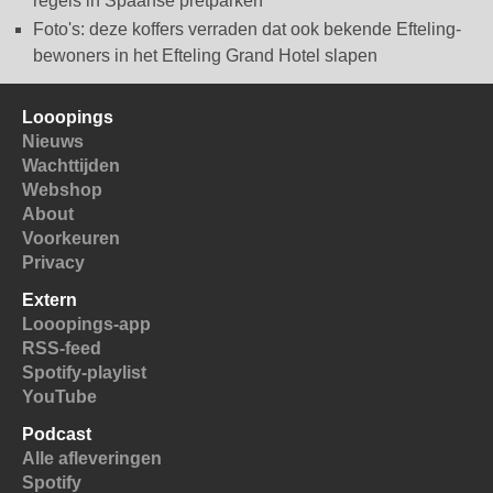
regels in Spaanse pretparken
Foto's: deze koffers verraden dat ook bekende Efteling-
bewoners in het Efteling Grand Hotel slapen
Looopings
Nieuws
Wachttijden
Webshop
About
Voorkeuren
Privacy
Extern
Looopings-app
RSS-feed
Spotify-playlist
YouTube
Podcast
Alle afleveringen
Spotify