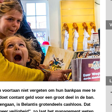
V
L
n voortaan niet vergeten om hun bankpas mee te
doet contant geld voor een groot deel in de ban.
ngaan, is Belantis grotendeels cashloos. Dat
meer veiligheid"
, zo laat het management weten.