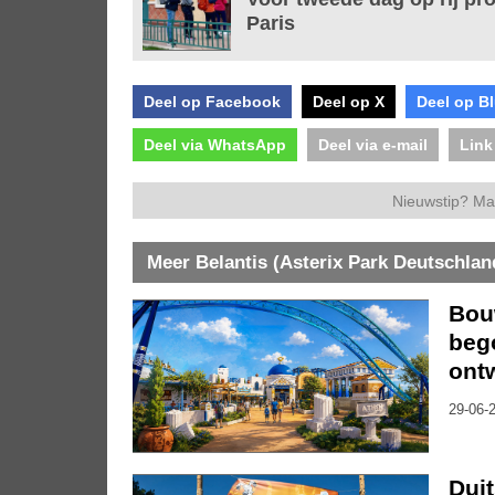
Paris
Deel op Facebook
Deel op X
Deel op B
Deel via WhatsApp
Deel via e-mail
Link
Nieuwstip? Ma
Meer Belantis (Asterix Park Deutschlan
Bou
bego
ont
29-06-2
Duit