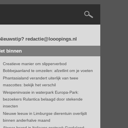
Nieuwstip? redactie@looopings.nl
et binnen
Creatieve manier om slipperverbod
Bobbejaanland te omzeilen: afzetlint om je voeten
Phantasialand verandert uiterlijk van twee
mascottes: bekijk het verschil
Wespeninvasie in waterpark Europa-Park:
bezoekers Rulantica belaagd door stekende
insecten
Nieuwe leeuw in Limburgse dierentuin overlijdt
binnen anderhalve maand
Alweer brand in Italiaans pretpark Gardaland: