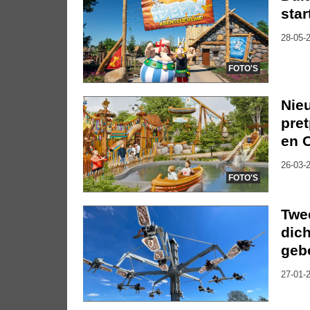
sta
28-05-2
FOTO'S
Nieu
pret
en 
26-03-2
FOTO'S
Twee
dic
geb
27-01-2