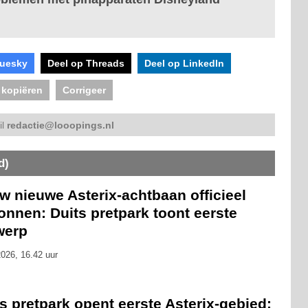
luesky
Deel op Threads
Deel op LinkedIn
 kopiëren
Corrigeer
il
redactie@looopings.nl
d)
w nieuwe Asterix-achtbaan officieel
nnen: Duits pretpark toont eerste
werp
026, 16.42 uur
s pretpark opent eerste Asterix-gebied: