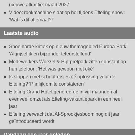
nieuwe attractie: maart 2027
Video: rookmachine slaat op hol tijdens Efteling-show:
'Wat ís dit allemaal?!'
Laatste audio
Snoeiharde kritiek op nieuw themagebied Europa-Park:
'Afgrijselijk en bijzonder teleurstellend'
Medewerkers Woezel & Pip-pretpark zitten constant op
hun telefoon: 'Het was gewoon niet oké'
Is stoppen met schoolreisjes dé oplossing voor de
Efteling? 'Pijnlijk om te constateren'
Efteling Grand Hotel genereerde in vijf maanden al
evenveel omzet als Efteling-vakantiepark in een heel
jaar
Efteling verwacht dat AI-Sprookjesboom nog dit jaar
geïntroduceerd wordt
Vandaag een jaar geleden