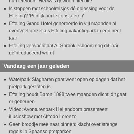
hun telefoon: 'Het was gewoon niet oké'
Is stoppen met schoolreisjes dé oplossing voor de
Efteling? 'Pijnlijk om te constateren'
Efteling Grand Hotel genereerde in vijf maanden al
evenveel omzet als Efteling-vakantiepark in een heel
jaar
Efteling verwacht dat AI-Sprookjesboom nog dit jaar
geïntroduceerd wordt
Vandaag een jaar geleden
Waterpark Slagharen gaat weer open op dagen dat het
pretpark gesloten is
Efteling houdt Baron 1898 twee maanden dicht: dit gaat
er gebeuren
Video: Avonturenpark Hellendoorn presenteert
illusieshow met Alfredo Lorenzo
Geen broodje mee naar binnen: klacht over strenge
regels in Spaanse pretparken