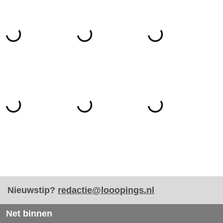
Nieuwstip?
redactie@looopings.nl
Net binnen