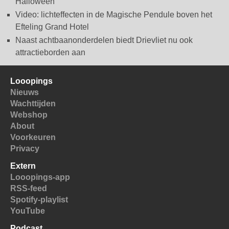
Halloween
Video: lichteffecten in de Magische Pendule boven het
Efteling Grand Hotel
Naast achtbaanonderdelen biedt Drievliet nu ook
attractieborden aan
Looopings
Nieuws
Wachttijden
Webshop
About
Voorkeuren
Privacy
Extern
Looopings-app
RSS-feed
Spotify-playlist
YouTube
Podcast