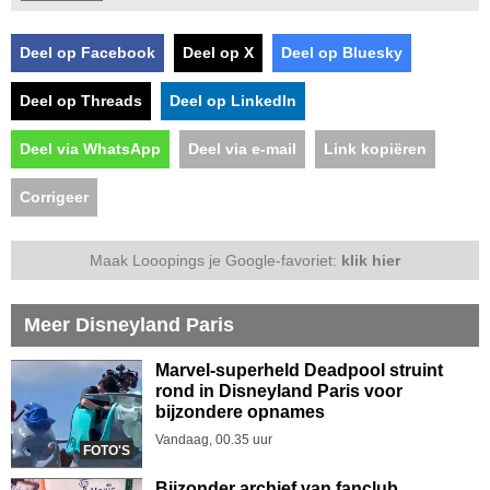
Deel op Facebook
Deel op X
Deel op Bluesky
Deel op Threads
Deel op LinkedIn
Deel via WhatsApp
Deel via e-mail
Link kopiëren
Corrigeer
Maak Looopings je Google-favoriet:
klik hier
Meer Disneyland Paris
Marvel-superheld Deadpool struint
rond in Disneyland Paris voor
bijzondere opnames
Vandaag, 00.35 uur
FOTO'S
Bijzonder archief van fanclub