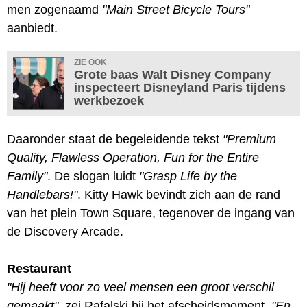
men zogenaamd
"Main Street Bicycle Tours"
aanbiedt.
ZIE OOK
Grote baas Walt Disney Company
inspecteert Disneyland Paris tijdens
werkbezoek
Daaronder staat de begeleidende tekst
"Premium
Quality, Flawless Operation, Fun for the Entire
Family"
. De slogan luidt
"Grasp Life by the
Handlebars!"
. Kitty Hawk bevindt zich aan de rand
van het plein Town Square, tegenover de ingang van
de Discovery Arcade.
Restaurant
"Hij heeft voor zo veel mensen een groot verschil
gemaakt"
, zei Rafalski bij het afscheidsmoment.
"En